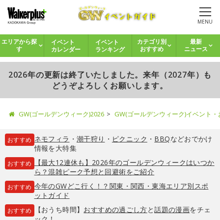
MENU
イベント
イベント
エリアから探
カテゴリ別
最新
カレンダー
ランキング
す
おすすめ
ニュース
2026年の更新は終了いたしました。来年（2027年）も
どうぞよろしくお願いします。
GW(ゴールデンウィーク)2026
GW(ゴールデンウィーク)イベント
ネモフィラ
・
潮干狩り
・
ピクニック
・
BBQ
などおでかけ
おすすめ
情報を大特集
【最大12連休も】2026年のゴールデンウィークはいつか
おすすめ
ら？混雑ピーク予想と回避術をご紹介
今年のGWどこ行く！？関東・関西・東海エリア別スポ
おすすめ
ットガイド
【おうち時間】
おすすめの過ごし方
と
話題の漫画
をチェ
おすすめ
ック！