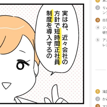
第
1
り
2
ン
出
3
ジ
4
研
ア
5
レ
滋
1
か
2
マ
3