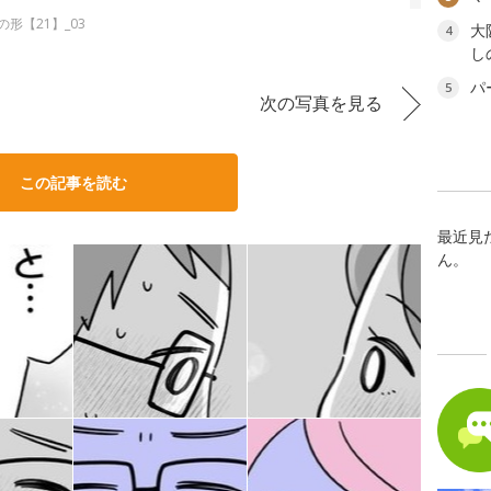
形【21】_03
大
4
し
パ
5
次の写真を見る
この記事を読む
最近見
ん。