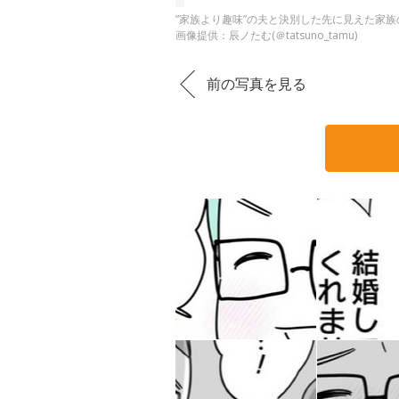
”家族より趣味”の夫と決別した先に見えた家族の
画像提供：辰ノたむ(＠tatsuno_tamu)
前の写真を見る