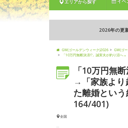
イベ
エリアから探す
2026年の
GW(ゴールデンウィーク)2026
GW(ゴ
「10万円無断決済!?」誠実夫が釣り沼へ
「10万円無断
→「家族より
た離婚という
164/401)
全国