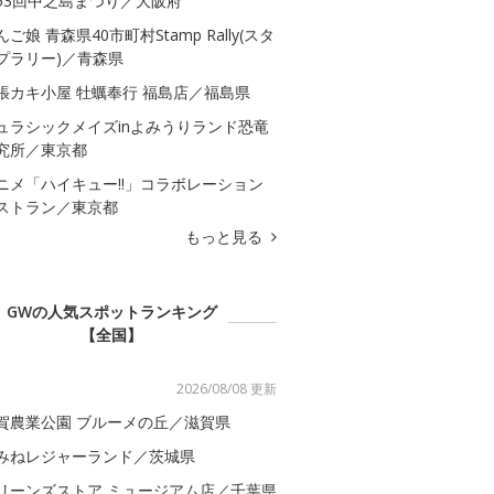
53回中之島まつり／大阪府
んご娘 青森県40市町村Stamp Rally(スタ
プラリー)／青森県
張カキ小屋 牡蠣奉行 福島店／福島県
ュラシックメイズinよみうりランド恐竜
究所／東京都
ニメ「ハイキュー!!」コラボレーション
ストラン／東京都
もっと見る
GWの人気スポットランキング
【全国】
2026/08/08 更新
賀農業公園 ブルーメの丘／滋賀県
みねレジャーランド／茨城県
リーンズストア ミュージアム店／千葉県