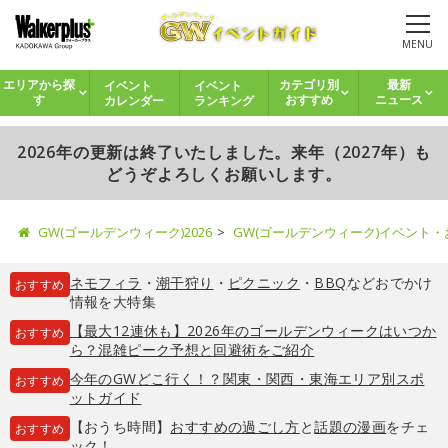
MENU
イベント
イベント
エリアから探
カテゴリ別
最新
カレンダー
ランキング
す
おすすめ
ニュース
2026年の更新は終了いたしました。来年（2027年）も
どうぞよろしくお願いします。
GW(ゴールデンウィーク)2026
GW(ゴールデンウィーク)イベント
ネモフィラ
・
潮干狩り
・
ピクニック
・
BBQ
などおでかけ
おすすめ
情報を大特集
【最大12連休も】2026年のゴールデンウィークはいつか
おすすめ
ら？混雑ピーク予想と回避術をご紹介
今年のGWどこ行く！？関東・関西・東海エリア別スポ
おすすめ
ットガイド
【おうち時間】
おすすめの過ごし方
と
話題の漫画
をチェ
おすすめ
ック！