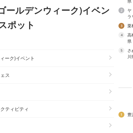
県
(ゴールデンウィーク)イベン
ヤ
2
ラ
スポット
栗
3
高
4
県
さ
5
川
ウィーク)イベント
フェス
アクティビティ
豊
1