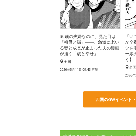
30歳の夫婦なのに、見た目は
「い
「祖母と孫」――。急激に老い
が全
る妻と成長が止まった夫の漫画
ツを
が描く「歳と幸せ」
ー娘
く】
全国
全
2026年5月11日 09:43 更新
2026年
四国のGWイベント