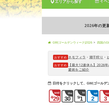
イベ
エリアから探す
2026年の
GW(ゴールデンウィーク)2026
四国のG
ネモフィラ
・
潮干狩り
・
おすすめ
【最大12連休も】202
おすすめ
避術をご紹介
日付をクリックして、GW(ゴールデ
wed
fri
thu
sat
su
4/
5/
29
30
1
2
3