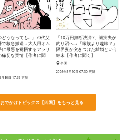
つどうなっても…」70代父
「10万円無断決済!?」誠実夫が
裸で救急搬送→大人用オム
釣り沼へ→「家族より趣味？」
手に最悪を覚悟するアラサ
限界妻が突きつけた離婚という
の痛切な実情【作者に聞
結末【作者に聞く】
全国
国
2026年5月10日 07:30 更新
5月10日 17:35 更新
・おでかけトピックス【四国】をもっと見る