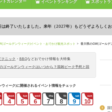
ントカレンダー
イベントランキング
スポットラ
更新は終了いたしました。来年（2027年）もどうぞよろしく
W(ゴールデンウィーク)イベント・おでかけ観光スポット
香川県のGW(ゴールデ
ピクニック
・
BBQ
などおでかけ情報を大特集
6年のゴールデンウィークはいつから？混雑ピーク予想と回
ンウィーク)に開催されるイベント情報をチェック
n
mon
tue
wed
thu
fri
sat
sun
4
5
6
7
8
9
10
国
1