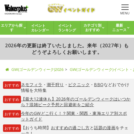
MENU
イベント
イベント
エリアから探
カテゴリ別
最新
カレンダー
ランキング
す
おすすめ
ニュース
2026年の更新は終了いたしました。来年（2027年）も
どうぞよろしくお願いします。
GW(ゴールデンウィーク)2026
GW(ゴールデンウィーク)イベント
ネモフィラ
・
潮干狩り
・
ピクニック
・
BBQ
などおでかけ
おすすめ
情報を大特集
【最大12連休も】2026年のゴールデンウィークはいつか
おすすめ
ら？混雑ピーク予想と回避術をご紹介
今年のGWどこ行く！？関東・関西・東海エリア別スポ
おすすめ
ットガイド
【おうち時間】
おすすめの過ごし方
と
話題の漫画
をチェ
おすすめ
ック！