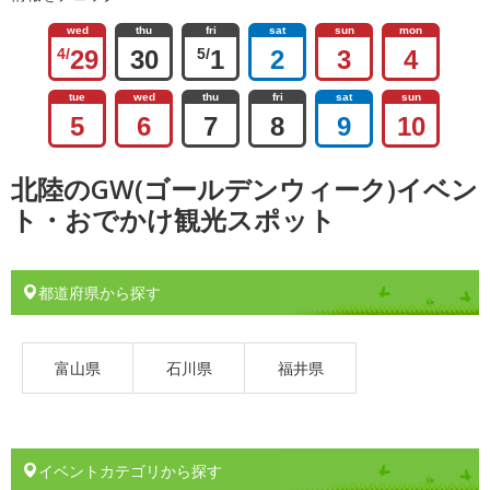
wed
thu
fri
sat
sun
mon
4/
29
30
5/
1
2
3
4
tue
wed
thu
fri
sat
sun
5
6
7
8
9
10
北陸のGW(ゴールデンウィーク)イベン
ト・おでかけ観光スポット
都道府県から探す
富山県
石川県
福井県
イベントカテゴリから探す