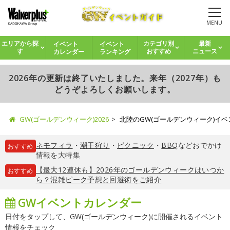
MENU
イベント
イベント
エリアから探
カテゴリ別
最新
カレンダー
ランキング
す
おすすめ
ニュース
2026年の更新は終了いたしました。来年（2027年）も
どうぞよろしくお願いします。
GW(ゴールデンウィーク)2026
北陸のGW(ゴールデンウィーク)イ
ネモフィラ
・
潮干狩り
・
ピクニック
・
BBQ
などおでかけ
おすすめ
情報を大特集
【最大12連休も】2026年のゴールデンウィークはいつか
おすすめ
ら？混雑ピーク予想と回避術をご紹介
GWイベントカレンダー
日付をタップして、GW(ゴールデンウィーク)に開催されるイベント
情報をチェック