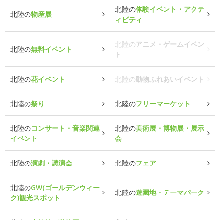
北陸の
体験イベント・アクテ
北陸の
物産展
ィビティ
北陸の
アニメ・ゲームイベン
北陸の
無料イベント
ト
北陸の
花イベント
北陸の
動物ふれあいイベント
北陸の
祭り
北陸の
フリーマーケット
北陸の
コンサート・音楽関連
北陸の
美術展・博物展・展示
イベント
会
北陸の
演劇・講演会
北陸の
フェア
北陸の
GW(ゴールデンウィー
北陸の
遊園地・テーマパーク
ク)観光スポット