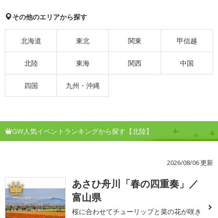
その他のエリアから探す
北海道
東北
関東
甲信越
北陸
東海
関西
中国
四国
九州・沖縄
GW人気イベントランキングから探す【北陸】
2026/08/06 更新
あさひ舟川「春の四重奏」／
1
富山県
桜に合わせてチューリップと菜の花が咲き