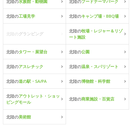
北陸の
水族館・動物園
北陸の
フードテーマパーク
北陸の
工場見学
北陸の
キャンプ場・BBQ場
北陸の
牧場・レジャー＆リゾ
北陸の
グランピング
ート施設
北陸の
タワー・展望台
北陸の
公園
北陸の
アスレチック
北陸の
温泉・スパリゾート
北陸の
道の駅・SA/PA
北陸の
博物館・科学館
北陸の
アウトレット・ショッ
北陸の
商業施設・百貨店
ピングモール
北陸の
美術館