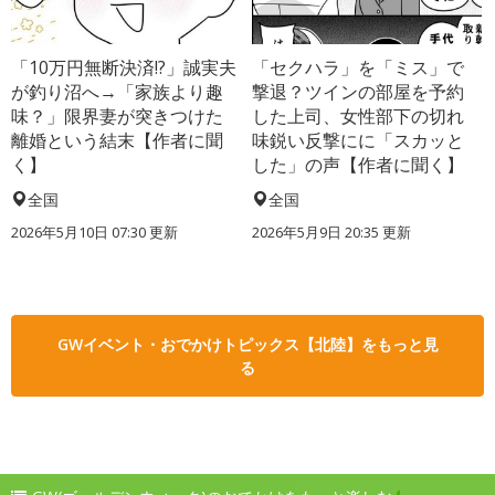
「10万円無断決済!?」誠実夫
「セクハラ」を「ミス」で
が釣り沼へ→「家族より趣
撃退？ツインの部屋を予約
味？」限界妻が突きつけた
した上司、女性部下の切れ
離婚という結末【作者に聞
味鋭い反撃にに「スカッと
く】
した」の声【作者に聞く】
全国
全国
2026年5月10日 07:30 更新
2026年5月9日 20:35 更新
GWイベント・おでかけトピックス【北陸】をもっと見
る