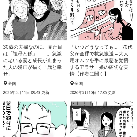
30歳の夫婦なのに、見た目
「いつどうなっても…」70代
は「祖母と孫」――。急激
父が全裸で救急搬送→大人
に老いる妻と成長が止まっ
用オムツを手に最悪を覚悟
た夫の漫画が描く「歳と幸
するアラサー娘の痛切な実
せ」
情【作者に聞く】
全国
全国
2026年5月11日 09:43 更新
2026年5月10日 17:35 更新