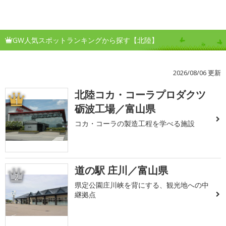
GW人気スポットランキングから探す【北陸】
2026/08/06 更新
北陸コカ・コーラプロダクツ
1
砺波工場／富山県
コカ・コーラの製造工程を学べる施設
道の駅 庄川／富山県
2
県定公園庄川峡を背にする、観光地への中
継拠点