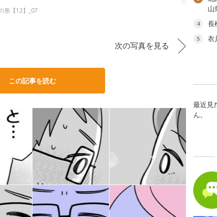
山
形【12】_07
長
4
衣
5
次の写真を見る
この記事を読む
最近見
ん。