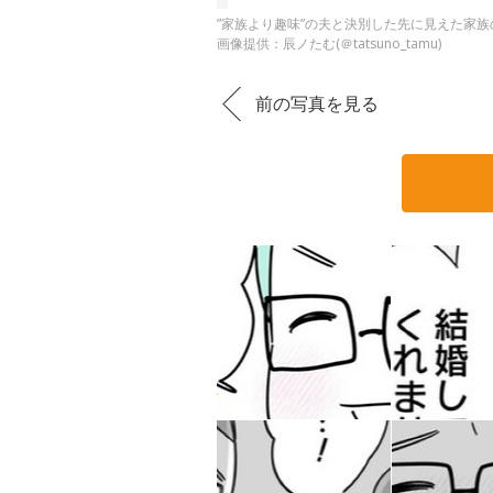
”家族より趣味”の夫と決別した先に見えた家族の
画像提供：辰ノたむ(＠tatsuno_tamu)
前の写真を見る