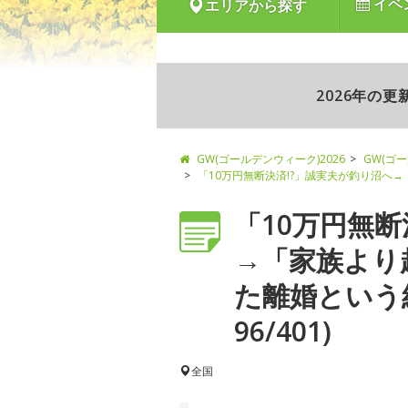
イベ
エリアから探す
2026年の
GW(ゴールデンウィーク)2026
GW(ゴ
「10万円無断決済!?」誠実夫が釣り沼へ
「10万円無断
→「家族より
た離婚という
96/401)
全国