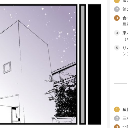
富
1
第
2
食
3
島
東
4
（
り
5
ン
猿
1
三
2
北
3