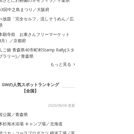
田さとにわ耕園のネモフィラ／千葉県
53回中之島まつり／大阪府
べ放題「完全セルフ」流しそうめん／広
県
本願寺前 お東さんフリーマーケット
4月）／京都府
んご娘 青森県40市町村Stamp Rally(スタ
プラリー)／青森県
もっと見る
GWの人気スポットランキング
【全国】
2026/08/06 更新
賀公園／青森県
本杉海水浴場 キャンプ場／北海道
陸コカ・コーラプロダクツ 砺波工場／富