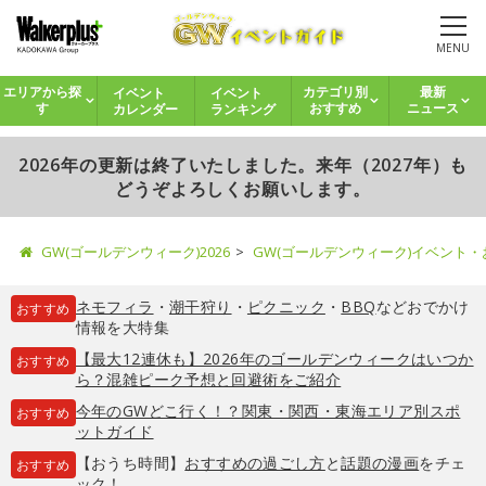
MENU
イベント
イベント
エリアから探
カテゴリ別
最新
カレンダー
ランキング
す
おすすめ
ニュース
2026年の更新は終了いたしました。来年（2027年）も
どうぞよろしくお願いします。
GW(ゴールデンウィーク)2026
GW(ゴールデンウィーク)イベント
ネモフィラ
・
潮干狩り
・
ピクニック
・
BBQ
などおでかけ
おすすめ
情報を大特集
【最大12連休も】2026年のゴールデンウィークはいつか
おすすめ
ら？混雑ピーク予想と回避術をご紹介
今年のGWどこ行く！？関東・関西・東海エリア別スポ
おすすめ
ットガイド
【おうち時間】
おすすめの過ごし方
と
話題の漫画
をチェ
おすすめ
ック！