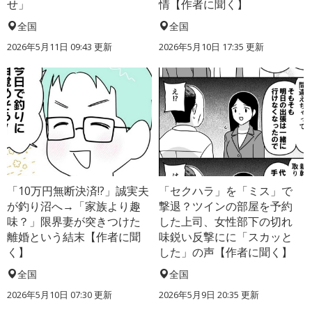
せ」
情【作者に聞く】
全国
全国
2026年5月11日 09:43 更新
2026年5月10日 17:35 更新
「10万円無断決済!?」誠実夫
「セクハラ」を「ミス」で
が釣り沼へ→「家族より趣
撃退？ツインの部屋を予約
味？」限界妻が突きつけた
した上司、女性部下の切れ
離婚という結末【作者に聞
味鋭い反撃にに「スカッと
く】
した」の声【作者に聞く】
全国
全国
2026年5月10日 07:30 更新
2026年5月9日 20:35 更新