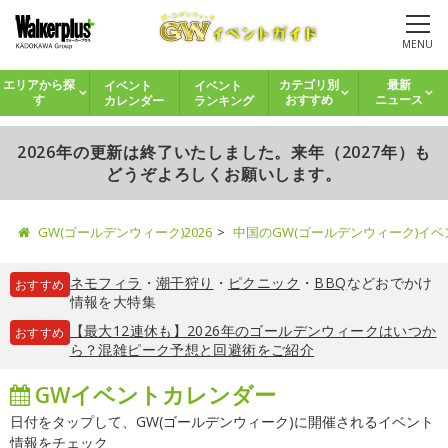
MENU
イベント
イベント
エリアから探
カテゴリ別
最新
カレンダー
ランキング
す
おすすめ
ニュース
2026年の更新は終了いたしました。来年（2027年）も
どうぞよろしくお願いします。
GW(ゴールデンウィーク)2026
中国のGW(ゴールデンウィーク)イ
ネモフィラ
・
潮干狩り
・
ピクニック
・
BBQ
などおでかけ
おすすめ
情報を大特集
【最大12連休も】2026年のゴールデンウィークはいつか
おすすめ
ら？混雑ピーク予想と回避術をご紹介
GWイベントカレンダー
日付をタップして、GW(ゴールデンウィーク)に開催されるイベント
情報をチェック