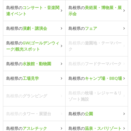
島根県の
コンサート・音楽関
島根県の
美術展・博物展・展
連イベント
示会
島根県の
演劇・講演会
島根県の
フェア
島根県の
GW(ゴールデンウィ
島根県の
遊園地・テーマパー
ーク)観光スポット
ク
島根県の
水族館・動物園
島根県の
フードテーマパーク
島根県の
工場見学
島根県の
キャンプ場・BBQ場
島根県の
牧場・レジャー＆リ
島根県の
グランピング
ゾート施設
島根県の
タワー・展望台
島根県の
公園
島根県の
アスレチック
島根県の
温泉・スパリゾート