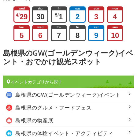
wed
thu
fri
sat
sun
mon
4/
29
30
5/
1
2
3
4
tue
wed
thu
fri
sat
sun
5
6
7
8
9
10
島根県のGW(ゴールデンウィーク)イベ
ント・おでかけ観光スポット
イベントカテゴリから探す
島根県の
GW(ゴールデンウィーク)イベント
島根県の
グルメ・フードフェス
島根県の
物産展
島根県の
体験イベント・アクティビティ