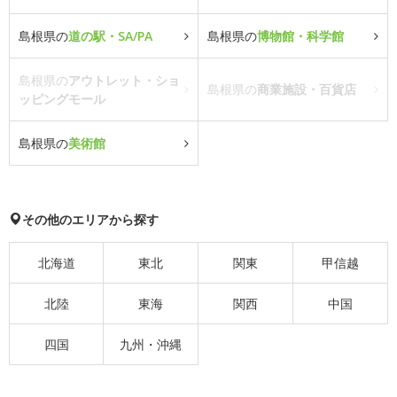
島根県の
道の駅・SA/PA
島根県の
博物館・科学館
島根県の
アウトレット・ショ
島根県の
商業施設・百貨店
ッピングモール
島根県の
美術館
その他のエリアから探す
北海道
東北
関東
甲信越
北陸
東海
関西
中国
四国
九州・沖縄