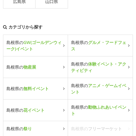
広島県
山口県
カテゴリから探す
島根県の
GW(ゴールデンウィ
島根県の
グルメ・フードフェ
ーク)イベント
ス
島根県の
体験イベント・アク
島根県の
物産展
ティビティ
島根県の
アニメ・ゲームイベ
島根県の
無料イベント
ント
島根県の
動物ふれあいイベン
島根県の
花イベント
ト
島根県の
祭り
島根県の
フリーマーケット