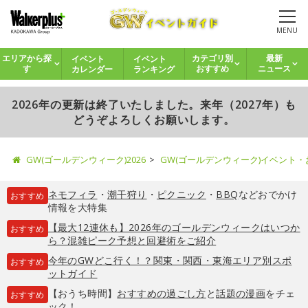
MENU
イベント
イベント
エリアから探
カテゴリ別
最新
カレンダー
ランキング
す
おすすめ
ニュース
2026年の更新は終了いたしました。来年（2027年）も
どうぞよろしくお願いします。
GW(ゴールデンウィーク)2026
GW(ゴールデンウィーク)イベント
ネモフィラ
・
潮干狩り
・
ピクニック
・
BBQ
などおでかけ
おすすめ
情報を大特集
【最大12連休も】2026年のゴールデンウィークはいつか
おすすめ
ら？混雑ピーク予想と回避術をご紹介
今年のGWどこ行く！？関東・関西・東海エリア別スポ
おすすめ
ットガイド
【おうち時間】
おすすめの過ごし方
と
話題の漫画
をチェ
おすすめ
ック！