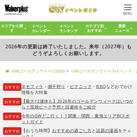
MENU
イベント
イベント
エリアから探
カテゴリ別
最新
カレンダー
ランキング
す
おすすめ
ニュース
2026年の更新は終了いたしました。来年（2027年）も
どうぞよろしくお願いします。
GW(ゴールデンウィーク)2026
GW(ゴールデンウィーク)イベント
ネモフィラ
・
潮干狩り
・
ピクニック
・
BBQ
などおでかけ
おすすめ
情報を大特集
【最大12連休も】2026年のゴールデンウィークはいつか
おすすめ
ら？混雑ピーク予想と回避術をご紹介
今年のGWどこ行く！？関東・関西・東海エリア別スポ
おすすめ
ットガイド
【おうち時間】
おすすめの過ごし方
と
話題の漫画
をチェ
おすすめ
ック！