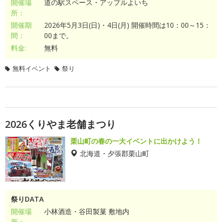
開催場
道の駅スペース・アップルよいち
所：
開催期
2026年5月3日(日)・4日(月) 開催時間は10：00～15：
間：
00まで。
料金:
無料
無料イベント
祭り
2026くりやま老舗まつり
栗山町の春の一大イベントに出かけよう！
北海道・夕張郡栗山町
祭りDATA
開催場
小林酒造・谷田製菓 敷地内
所：