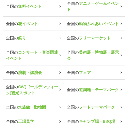
全国の
アニメ・ゲームイベン
全国の
無料イベント
ト
全国の
花イベント
全国の
動物ふれあいイベント
全国の
祭り
全国の
フリーマーケット
全国の
コンサート・音楽関連
全国の
美術展・博物展・展示
イベント
会
全国の
演劇・講演会
全国の
フェア
全国の
GW(ゴールデンウィー
全国の
遊園地・テーマパーク
ク)観光スポット
全国の
水族館・動物園
全国の
フードテーマパーク
全国の
工場見学
全国の
キャンプ場・BBQ場