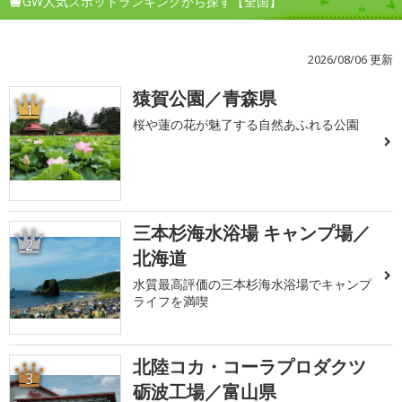
GW人気スポットランキングから探す【全国】
2026/08/06 更新
猿賀公園／青森県
1
桜や蓮の花が魅了する自然あふれる公園
三本杉海水浴場 キャンプ場／
2
北海道
水質最高評価の三本杉海水浴場でキャンプ
ライフを満喫
北陸コカ・コーラプロダクツ
3
砺波工場／富山県