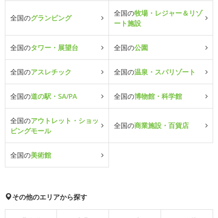
全国の
牧場・レジャー＆リゾ
全国の
グランピング
ート施設
全国の
タワー・展望台
全国の
公園
全国の
アスレチック
全国の
温泉・スパリゾート
全国の
道の駅・SA/PA
全国の
博物館・科学館
全国の
アウトレット・ショッ
全国の
商業施設・百貨店
ピングモール
全国の
美術館
その他のエリアから探す