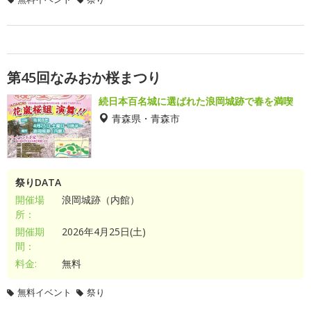
第45回なみおか桜まつり
続日本百名城に選ばれた浪岡城跡で春を満喫
青森県・青森市
祭りDATA
開催場
浪岡城跡（内館）
所：
開催期
2026年4月25日(土)
間：
料金:
無料
無料イベント
祭り