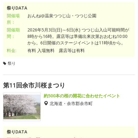
祭りDATA
開催場
おんねゆ温泉つつじ山・つつじ公園
所：
開催期
2026年5月3日(日)～6日(水) つつじ山入山可能時間が
間：
8時から16時。露店等は準備出来次第おおむね10:00
から。6日開催のステージイベントは11時頃から。
料金:
有料 入場無料 露店等は有料
祭り
第11回余市川桜まつり
約500本の桜の開花に合わせたイベント
北海道・余市郡余市町
祭りDATA