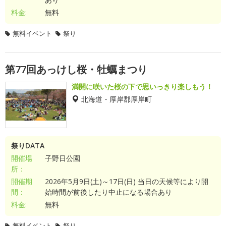
料金:
無料
無料イベント
祭り
第77回あっけし桜・牡蠣まつり
満開に咲いた桜の下で思いっきり楽しもう！
北海道・厚岸郡厚岸町
祭りDATA
開催場
子野日公園
所：
開催期
2026年5月9日(土)～17日(日) 当日の天候等により開
間：
始時間が前後したり中止になる場合あり
料金:
無料
無料イベント
祭り