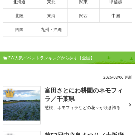
北海道
東北
関東
甲信越
北陸
東海
関西
中国
四国
九州・沖縄
GW人気イベントランキングから探す【全国】
2026/08/06 更新
富田さとにわ耕園のネモフィ
1
ラ／千葉県
芝桜、ネモフィラなどの花々が咲き誇る