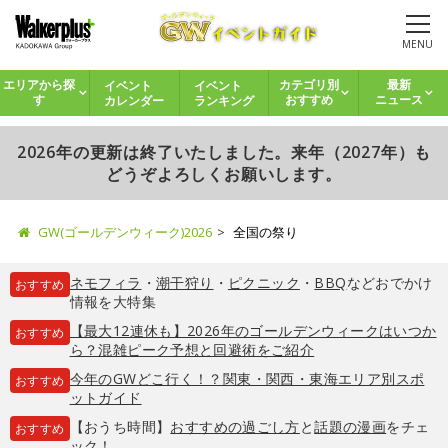
MENU
イベント
イベント
エリアから探
カテゴリ別
最新
カレンダー
ランキング
す
おすすめ
ニュース
2026年の更新は終了いたしました。来年（2027年）も
どうぞよろしくお願いします。
GW(ゴールデンウィーク)2026
全国の祭り
ネモフィラ
・
潮干狩り
・
ピクニック
・
BBQ
などおでかけ
おすすめ
情報を大特集
【最大12連休も】2026年のゴールデンウィークはいつか
おすすめ
ら？混雑ピーク予想と回避術をご紹介
今年のGWどこ行く！？関東・関西・東海エリア別スポ
おすすめ
ットガイド
【おうち時間】
おすすめの過ごし方
と
話題の漫画
をチェ
おすすめ
ック！