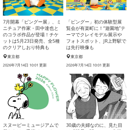
7月開幕「ピングー展」、ミ
「ピングー」初の体験型展
ニチュア作家・田中達也と
覧会が有楽町に！“遊園地”テ
のコラボ作品が登場！チケ
ーマでクレイモデル展示や
ットは5月23日発売、全5種
フォトスポット、JR上野駅で
のクリアしおり特典も
は先行映像も
東京都
東京都
2026年7月14日 10:01 更新
2026年7月14日 10:01 更新
スヌーピーミュージアムで
30歳の夫婦なのに、見た目