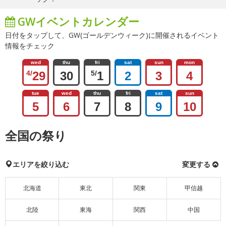
GWイベントカレンダー
日付をタップして、GW(ゴールデンウィーク)に開催されるイベント
情報をチェック
wed
thu
fri
sat
sun
mon
4/
29
30
5/
1
2
3
4
tue
wed
thu
fri
sat
sun
5
6
7
8
9
10
全国の祭り
エリアを絞り込む
変更する
北海道
東北
関東
甲信越
北陸
東海
関西
中国