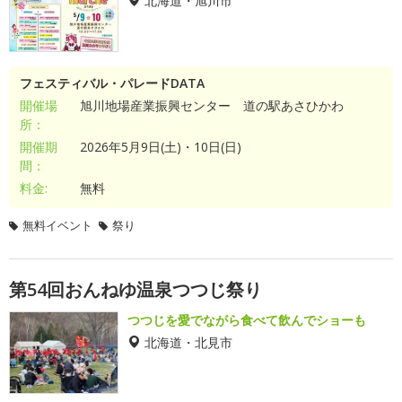
北海道・旭川市
フェスティバル・パレードDATA
開催場
旭川地場産業振興センター 道の駅あさひかわ
所：
開催期
2026年5月9日(土)・10日(日)
間：
料金:
無料
無料イベント
祭り
第54回おんねゆ温泉つつじ祭り
つつじを愛でながら食べて飲んでショーも
北海道・北見市