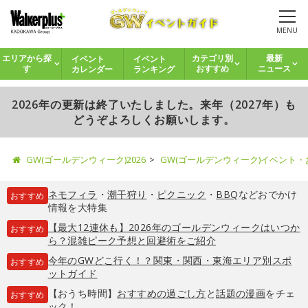
MENU
イベント
イベント
エリアから探
カテゴリ別
最新
カレンダー
ランキング
す
おすすめ
ニュース
2026年の更新は終了いたしました。来年（2027年）も
どうぞよろしくお願いします。
GW(ゴールデンウィーク)2026
GW(ゴールデンウィーク)イベント
ネモフィラ
・
潮干狩り
・
ピクニック
・
BBQ
などおでかけ
おすすめ
情報を大特集
【最大12連休も】2026年のゴールデンウィークはいつか
おすすめ
ら？混雑ピーク予想と回避術をご紹介
今年のGWどこ行く！？関東・関西・東海エリア別スポ
おすすめ
ットガイド
【おうち時間】
おすすめの過ごし方
と
話題の漫画
をチェ
おすすめ
ック！