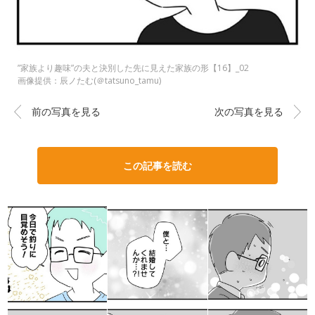
”家族より趣味”の夫と決別した先に見えた家族の形【16】_02
画像提供：辰ノたむ(＠tatsuno_tamu)
前の写真を見る
次の写真を見る
この記事を読む