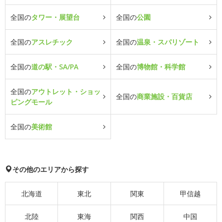
全国の
タワー・展望台
全国の
公園
全国の
アスレチック
全国の
温泉・スパリゾート
全国の
道の駅・SA/PA
全国の
博物館・科学館
全国の
アウトレット・ショッ
全国の
商業施設・百貨店
ピングモール
全国の
美術館
その他のエリアから探す
北海道
東北
関東
甲信越
北陸
東海
関西
中国