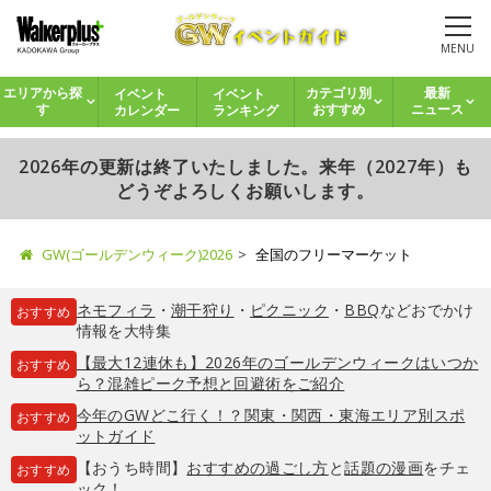
MENU
イベント
イベント
エリアから探
カテゴリ別
最新
カレンダー
ランキング
す
おすすめ
ニュース
2026年の更新は終了いたしました。来年（2027年）も
どうぞよろしくお願いします。
GW(ゴールデンウィーク)2026
全国のフリーマーケット
ネモフィラ
・
潮干狩り
・
ピクニック
・
BBQ
などおでかけ
おすすめ
情報を大特集
【最大12連休も】2026年のゴールデンウィークはいつか
おすすめ
ら？混雑ピーク予想と回避術をご紹介
今年のGWどこ行く！？関東・関西・東海エリア別スポ
おすすめ
ットガイド
【おうち時間】
おすすめの過ごし方
と
話題の漫画
をチェ
おすすめ
ック！