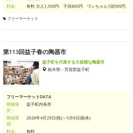
料金:
有料 大人1,500円 子供800円 ワンちゃん1頭500円
フリーマーケット
第113回益子春の陶器市
益子町を代表する大規模な陶器市
栃木県・芳賀郡益子町
フリーマーケットDATA
開催場
益子町内各所
所：
開催期
2026年4月29日(祝)～5月6日(振休)
間：
料金:
無料