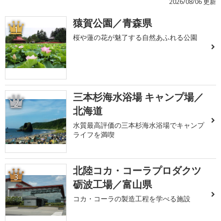
2026/08/06 更新
猿賀公園／青森県
1
桜や蓮の花が魅了する自然あふれる公園
三本杉海水浴場 キャンプ場／
2
北海道
水質最高評価の三本杉海水浴場でキャンプ
ライフを満喫
北陸コカ・コーラプロダクツ
3
砺波工場／富山県
コカ・コーラの製造工程を学べる施設