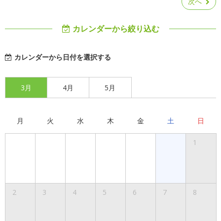
次へ
カレンダーから絞り込む
カレンダーから日付を選択する
3月
4月
5月
月
火
水
木
金
土
日
1
2
3
4
5
6
7
8