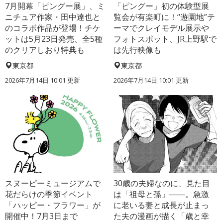
7月開幕「ピングー展」、ミ
「ピングー」初の体験型展
ニチュア作家・田中達也と
覧会が有楽町に！“遊園地”テ
のコラボ作品が登場！チケ
ーマでクレイモデル展示や
ットは5月23日発売、全5種
フォトスポット、JR上野駅で
のクリアしおり特典も
は先行映像も
東京都
東京都
2026年7月14日 10:01 更新
2026年7月14日 10:01 更新
スヌーピーミュージアムで
30歳の夫婦なのに、見た目
花だらけの季節イベント
は「祖母と孫」――。急激
「ハッピー・フラワー」が
に老いる妻と成長が止まっ
開催中！7月3日まで
た夫の漫画が描く「歳と幸