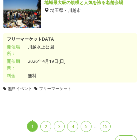
地域最大級の規模と人気を誇る老舗会場
埼玉県・川越市
フリーマーケットDATA
開催場
川越水上公園
所：
開催期
2026年4月19日(日)
間：
料金:
無料
無料イベント
フリーマーケット
…
1
2
3
4
5
15