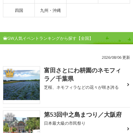
四国
九州・沖縄
GW人気イベントランキングから探す【全国】
2026/08/06 更新
富田さとにわ耕園のネモフィ
1
ラ／千葉県
芝桜、ネモフィラなどの花々が咲き誇る
第53回中之島まつり／大阪府
2
日本最大級の市民祭り