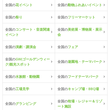
全国の
花イベント
全国の
動物ふれあいイベント
全国の
祭り
全国の
フリーマーケット
全国の
コンサート・音楽関連
全国の
美術展・博物展・展示
イベント
会
全国の
演劇・講演会
全国の
フェア
全国の
GW(ゴールデンウィー
全国の
遊園地・テーマパーク
ク)観光スポット
全国の
水族館・動物園
全国の
フードテーマパーク
全国の
工場見学
全国の
キャンプ場・BBQ場
全国の
牧場・レジャー＆リゾ
全国の
グランピング
ート施設