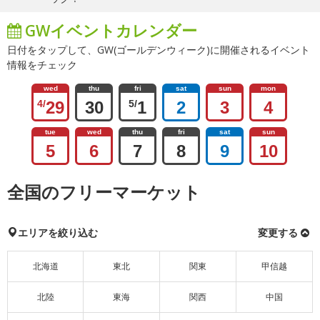
GWイベントカレンダー
日付をタップして、GW(ゴールデンウィーク)に開催されるイベント
情報をチェック
wed
thu
fri
sat
sun
mon
4/
29
30
5/
1
2
3
4
tue
wed
thu
fri
sat
sun
5
6
7
8
9
10
全国のフリーマーケット
エリアを絞り込む
変更する
北海道
東北
関東
甲信越
北陸
東海
関西
中国