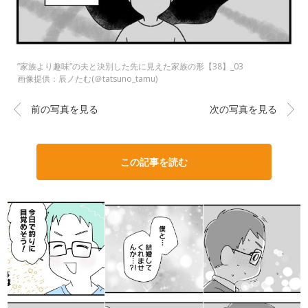
”家族より趣味”の夫と決別した先に見えた家族の形【38】_03
画像提供：辰ノたむ(＠tatsuno_tamu)
前の写真を見る
次の写真を見る
この記事を読む