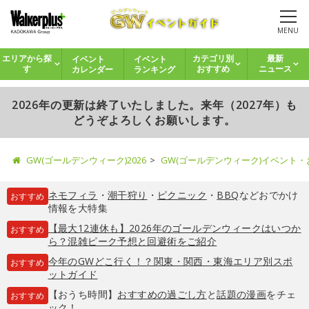
MENU
イベント
イベント
エリアから探
カテゴリ別
最新
カレンダー
ランキング
す
おすすめ
ニュース
2026年の更新は終了いたしました。来年（2027年）も
どうぞよろしくお願いします。
GW(ゴールデンウィーク)2026
GW(ゴールデンウィーク)イベント
ネモフィラ
・
潮干狩り
・
ピクニック
・
BBQ
などおでかけ
おすすめ
情報を大特集
【最大12連休も】2026年のゴールデンウィークはいつか
おすすめ
ら？混雑ピーク予想と回避術をご紹介
今年のGWどこ行く！？関東・関西・東海エリア別スポ
おすすめ
ットガイド
【おうち時間】
おすすめの過ごし方
と
話題の漫画
をチェ
おすすめ
ック！