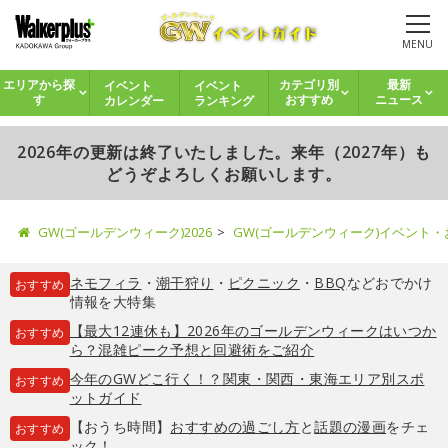
MENU
イベント
イベント
エリアから探
カテゴリ別
最新
カレンダー
ランキング
す
おすすめ
ニュース
2026年の更新は終了いたしました。来年（2027年）も
どうぞよろしくお願いします。
GW(ゴールデンウィーク)2026
GW(ゴールデンウィーク)イベント
ネモフィラ
・
潮干狩り
・
ピクニック
・
BBQ
などおでかけ
おすすめ
情報を大特集
【最大12連休も】2026年のゴールデンウィークはいつか
おすすめ
ら？混雑ピーク予想と回避術をご紹介
今年のGWどこ行く！？関東・関西・東海エリア別スポ
おすすめ
ットガイド
【おうち時間】
おすすめの過ごし方
と
話題の漫画
をチェ
おすすめ
ック！