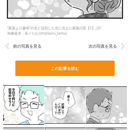
”家族より趣味”の夫と決別した先に見えた家族の形【1】_03
画像提供：辰ノたむ(＠tatsuno_tamu)
前の写真を見る
次の写真を見る
この記事を読む