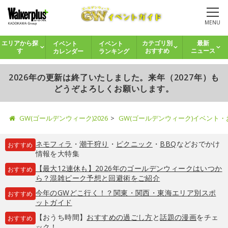
MENU
イベント
イベント
エリアから探
カテゴリ別
最新
カレンダー
ランキング
す
おすすめ
ニュース
2026年の更新は終了いたしました。来年（2027年）も
どうぞよろしくお願いします。
GW(ゴールデンウィーク)2026
GW(ゴールデンウィーク)イベント
ネモフィラ
・
潮干狩り
・
ピクニック
・
BBQ
などおでかけ
おすすめ
情報を大特集
【最大12連休も】2026年のゴールデンウィークはいつか
おすすめ
ら？混雑ピーク予想と回避術をご紹介
今年のGWどこ行く！？関東・関西・東海エリア別スポ
おすすめ
ットガイド
【おうち時間】
おすすめの過ごし方
と
話題の漫画
をチェ
おすすめ
ック！