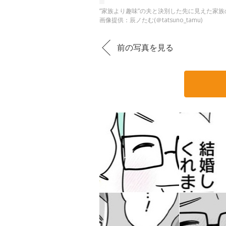
”家族より趣味”の夫と決別した先に見えた家族の
画像提供：辰ノたむ(＠tatsuno_tamu)
前の写真を見る