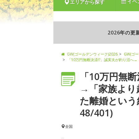
イベ
エリアから探す
2026年の
GW(ゴールデンウィーク)2026
GW(ゴ
「10万円無断決済!?」誠実夫が釣り沼へ
「10万円無断
→「家族より
た離婚という
48/401)
全国