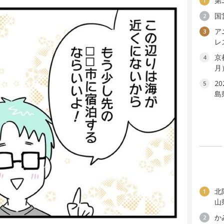
第
1
国
2
ア
3
レ
京
4
月
2
5
島
北
1
山
か
2