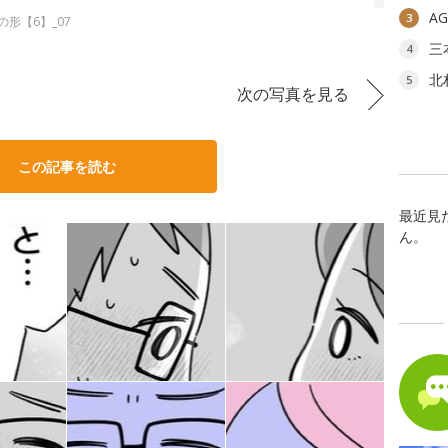
A
3
形【6】_07
三
4
北
5
次の写真を見る
この記事を読む
最近見
ん。