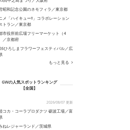
53回中之島まつり／大阪府
営昭和記念公園のネモフィラ／東京都
ニメ「ハイキュー!!」コラボレーション
ストラン／東京都
都市役所前広場フリーマーケット（4
）／京都府
026ひろしまフラワーフェスティバル／広
県
もっと見る
GWの人気スポットランキング
【全国】
2026/08/07 更新
陸コカ・コーラプロダクツ 砺波工場／富
県
みねレジャーランド／茨城県