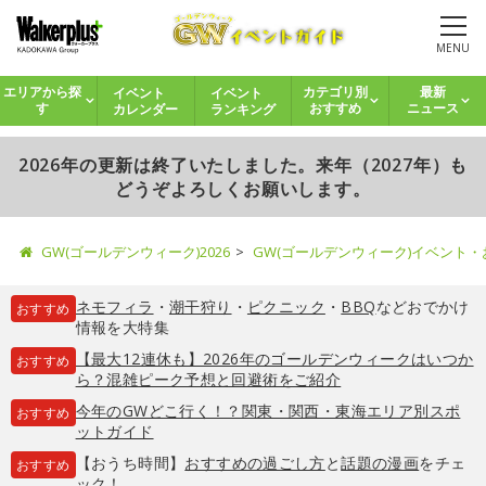
MENU
イベント
イベント
エリアから探
カテゴリ別
最新
カレンダー
ランキング
す
おすすめ
ニュース
2026年の更新は終了いたしました。来年（2027年）も
どうぞよろしくお願いします。
GW(ゴールデンウィーク)2026
GW(ゴールデンウィーク)イベント
ネモフィラ
・
潮干狩り
・
ピクニック
・
BBQ
などおでかけ
おすすめ
情報を大特集
【最大12連休も】2026年のゴールデンウィークはいつか
おすすめ
ら？混雑ピーク予想と回避術をご紹介
今年のGWどこ行く！？関東・関西・東海エリア別スポ
おすすめ
ットガイド
【おうち時間】
おすすめの過ごし方
と
話題の漫画
をチェ
おすすめ
ック！