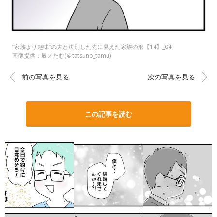
”家族より趣味”の夫と決別した先に見えた家族の形【14】_04
画像提供：辰ノたむ(＠tatsuno_tamu)
前の写真を見る
次の写真を見る
この記事を読む