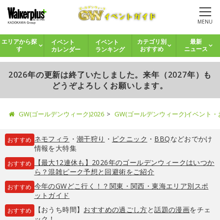
MENU
イベント
イベント
エリアから探
カテゴリ別
最新
カレンダー
ランキング
す
おすすめ
ニュース
2026年の更新は終了いたしました。来年（2027年）も
どうぞよろしくお願いします。
GW(ゴールデンウィーク)2026
GW(ゴールデンウィーク)イベント
ネモフィラ
・
潮干狩り
・
ピクニック
・
BBQ
などおでかけ
おすすめ
情報を大特集
【最大12連休も】2026年のゴールデンウィークはいつか
おすすめ
ら？混雑ピーク予想と回避術をご紹介
今年のGWどこ行く！？関東・関西・東海エリア別スポ
おすすめ
ットガイド
【おうち時間】
おすすめの過ごし方
と
話題の漫画
をチェ
おすすめ
ック！