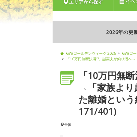
イベ
エリアから探す
2026年の
GW(ゴールデンウィーク)2026
GW(ゴ
「10万円無断決済!?」誠実夫が釣り沼へ
「10万円無断
→「家族より
た離婚という
171/401)
全国