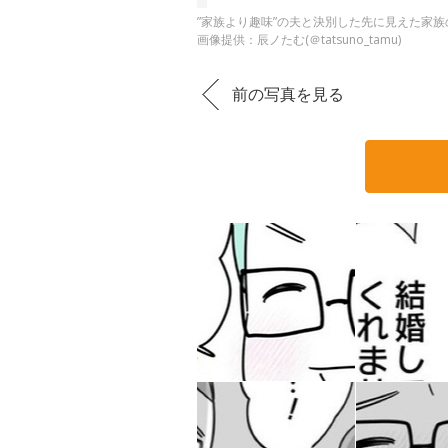
”家族より趣味”の夫と決別した先に見えた家族の
画像提供：辰ノたむ(＠tatsuno_tamu)
前の写真を見る