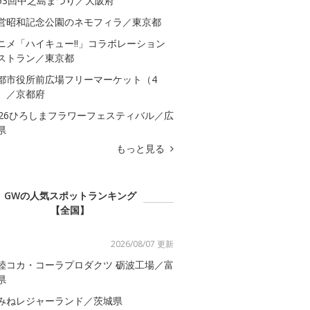
53回中之島まつり／大阪府
営昭和記念公園のネモフィラ／東京都
ニメ「ハイキュー!!」コラボレーション
ストラン／東京都
都市役所前広場フリーマーケット（4
）／京都府
026ひろしまフラワーフェスティバル／広
県
もっと見る
GWの人気スポットランキング
【全国】
2026/08/07 更新
陸コカ・コーラプロダクツ 砺波工場／富
県
みねレジャーランド／茨城県