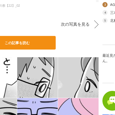
A
3
形【22】_02
三
4
北
5
次の写真を見る
この記事を読む
最近見
ん。