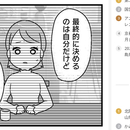
第
1
国
2
ア
3
レ
京
4
月
2
5
島
北
1
山
か
2