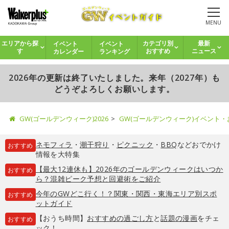
MENU
イベント
イベント
エリアから探
カテゴリ別
最新
カレンダー
ランキング
す
おすすめ
ニュース
2026年の更新は終了いたしました。来年（2027年）も
どうぞよろしくお願いします。
GW(ゴールデンウィーク)2026
GW(ゴールデンウィーク)イベント
ネモフィラ
・
潮干狩り
・
ピクニック
・
BBQ
などおでかけ
おすすめ
情報を大特集
【最大12連休も】2026年のゴールデンウィークはいつか
おすすめ
ら？混雑ピーク予想と回避術をご紹介
今年のGWどこ行く！？関東・関西・東海エリア別スポ
おすすめ
ットガイド
【おうち時間】
おすすめの過ごし方
と
話題の漫画
をチェ
おすすめ
ック！