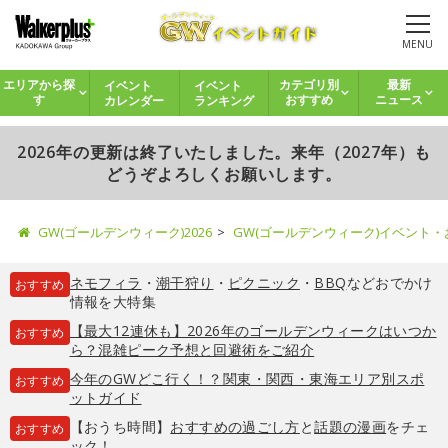
MENU
イベント
イベント
エリアから探
カテゴリ別
最新
カレンダー
ランキング
す
おすすめ
ニュース
2026年の更新は終了いたしました。来年（2027年）も
どうぞよろしくお願いします。
GW(ゴールデンウィーク)2026
GW(ゴールデンウィーク)イベント
ネモフィラ
・
潮干狩り
・
ピクニック
・
BBQ
などおでかけ
おすすめ
情報を大特集
【最大12連休も】2026年のゴールデンウィークはいつか
おすすめ
ら？混雑ピーク予想と回避術をご紹介
今年のGWどこ行く！？関東・関西・東海エリア別スポ
おすすめ
ットガイド
【おうち時間】
おすすめの過ごし方
と
話題の漫画
をチェ
おすすめ
ック！