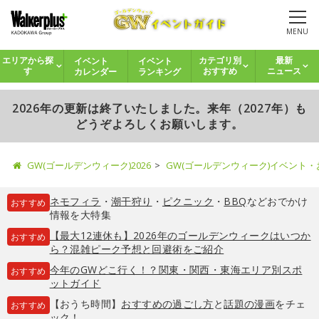
MENU
イベント
イベント
エリアから探
カテゴリ別
最新
カレンダー
ランキング
す
おすすめ
ニュース
2026年の更新は終了いたしました。来年（2027年）も
どうぞよろしくお願いします。
GW(ゴールデンウィーク)2026
GW(ゴールデンウィーク)イベント
ネモフィラ
・
潮干狩り
・
ピクニック
・
BBQ
などおでかけ
おすすめ
情報を大特集
【最大12連休も】2026年のゴールデンウィークはいつか
おすすめ
ら？混雑ピーク予想と回避術をご紹介
今年のGWどこ行く！？関東・関西・東海エリア別スポ
おすすめ
ットガイド
【おうち時間】
おすすめの過ごし方
と
話題の漫画
をチェ
おすすめ
ック！