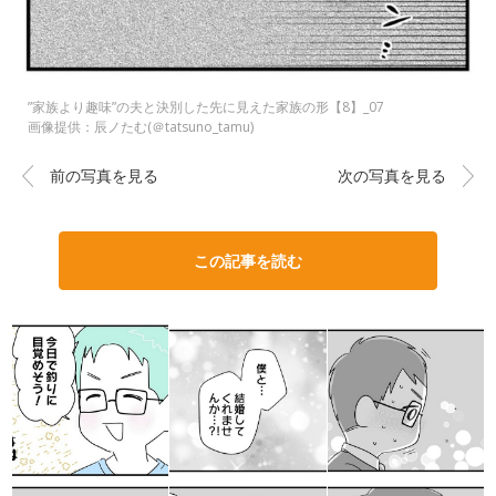
”家族より趣味”の夫と決別した先に見えた家族の形【8】_07
画像提供：辰ノたむ(＠tatsuno_tamu)
前の写真を見る
次の写真を見る
この記事を読む