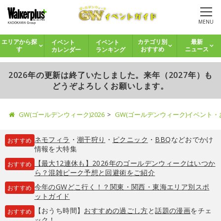
MENU
イベント
イベント
エリアから探
カテゴリ別
最新
カレンダー
ランキング
す
おすすめ
ニュース
2026年の更新は終了いたしました。来年（2027年）も
どうぞよろしくお願いします。
GW(ゴールデンウィーク)2026
GW(ゴールデンウィーク)イベント
ネモフィラ
・
潮干狩り
・
ピクニック
・
BBQ
などおでかけ
おすすめ
情報を大特集
【最大12連休も】2026年のゴールデンウィークはいつか
おすすめ
ら？混雑ピーク予想と回避術をご紹介
今年のGWどこ行く！？関東・関西・東海エリア別スポ
おすすめ
ットガイド
【おうち時間】
おすすめの過ごし方
と
話題の漫画
をチェ
おすすめ
ック！