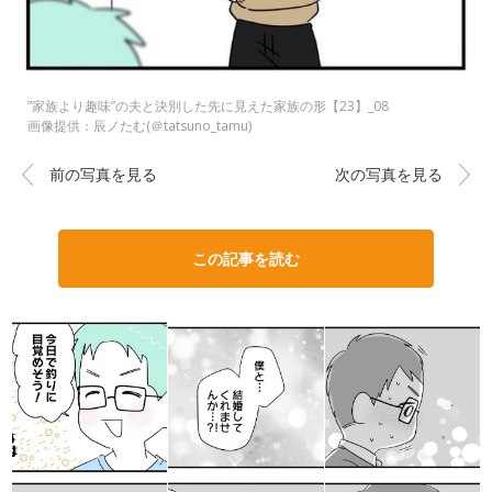
”家族より趣味”の夫と決別した先に見えた家族の形【23】_08
画像提供：辰ノたむ(＠tatsuno_tamu)
前の写真を見る
次の写真を見る
この記事を読む