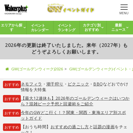
MENU
イベント
イベント
エリアから探
カテゴリ別
最新
カレンダー
ランキング
す
おすすめ
ニュース
2026年の更新は終了いたしました。来年（2027年）も
どうぞよろしくお願いします。
GW(ゴールデンウィーク)2026
GW(ゴールデンウィーク)イベント
ネモフィラ
・
潮干狩り
・
ピクニック
・
BBQ
などおでかけ
おすすめ
情報を大特集
【最大12連休も】2026年のゴールデンウィークはいつか
おすすめ
ら？混雑ピーク予想と回避術をご紹介
今年のGWどこ行く！？関東・関西・東海エリア別スポ
おすすめ
ットガイド
【おうち時間】
おすすめの過ごし方
と
話題の漫画
をチェ
おすすめ
ック！