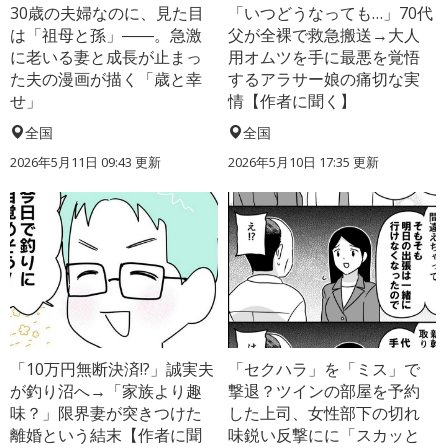
30歳の夫婦なのに、見た目
「いつどうなっても…」70代
は「祖母と孫」――。急激
父が全裸で救急搬送→大人
に老いる妻と成長が止まっ
用オムツを手に最悪を覚悟
た夫の漫画が描く「歳と幸
するアラサー娘の痛切な実
せ」
情【作者に聞く】
全国
全国
2026年5月11日 09:43 更新
2026年5月10日 17:35 更新
「10万円無断決済!?」誠実夫
「セクハラ」を「ミス」で
が釣り沼へ→「家族より趣
撃退？ツインの部屋を予約
味？」限界妻が突きつけた
した上司、女性部下の切れ
離婚という結末【作者に聞
味鋭い反撃にに「スカッと