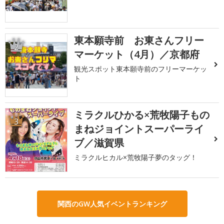
東本願寺前 お東さんフリー
2
マーケット（4月）／京都府
観光スポット東本願寺前のフリーマーケッ
ト
ミラクルひかる×荒牧陽子もの
3
まねジョイントスーパーライ
ブ／滋賀県
ミラクルヒカル×荒牧陽子夢のタッグ！
関西のGW人気イベントランキング