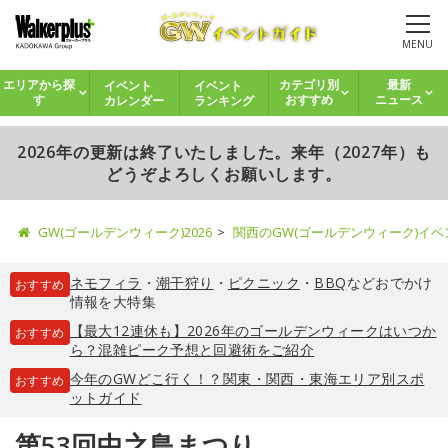
MENU
イベント
イベント
エリアから探
カテゴリ別
最新
カレンダー
ランキング
す
おすすめ
ニュース
2026年の更新は終了いたしました。来年（2027年）も
どうぞよろしくお願いします。
GW(ゴールデンウィーク)2026
関西のGW(ゴールデンウィーク)イ
ネモフィラ
・
潮干狩り
・
ピクニック
・
BBQ
などおでかけ
おすすめ
情報を大特集
【最大12連休も】2026年のゴールデンウィークはいつか
おすすめ
ら？混雑ピーク予想と回避術をご紹介
今年のGWどこ行く！？関東・関西・東海エリア別スポ
おすすめ
ットガイド
第53回中之島まつり