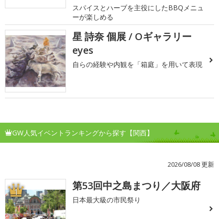
スパイスとハーブを主役にしたBBQメニュ
ーが楽しめる
星 詩奈 個展 / Oギャラリー
eyes
自らの経験や内観を「箱庭」を用いて表現
GW人気イベントランキングから探す【関西】
2026/08/08 更新
第53回中之島まつり／大阪府
1
日本最大級の市民祭り