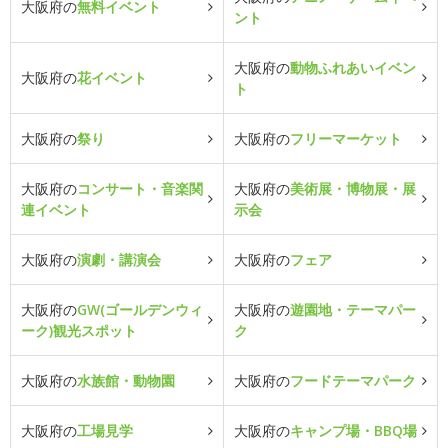
大阪府の
無料イベント
ント
大阪府の
動物ふれあいイベン
大阪府の
花イベント
ト
大阪府の
祭り
大阪府の
フリーマーケット
大阪府の
コンサート・音楽関
大阪府の
美術展・博物展・展
連イベント
示会
大阪府の
演劇・講演会
大阪府の
フェア
大阪府の
GW(ゴールデンウィ
大阪府の
遊園地・テーマパー
ーク)観光スポット
ク
大阪府の
水族館・動物園
大阪府の
フードテーマパーク
大阪府の
工場見学
大阪府の
キャンプ場・BBQ場