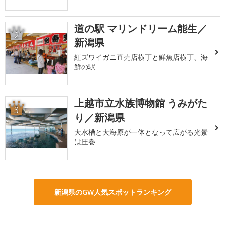
道の駅 マリンドリーム能生／
2
新潟県
紅ズワイガニ直売店横丁と鮮魚店横丁、海
鮮の駅
上越市立水族博物館 うみがた
3
り／新潟県
大水槽と大海原が一体となって広がる光景
は圧巻
新潟県のGW人気スポットランキング