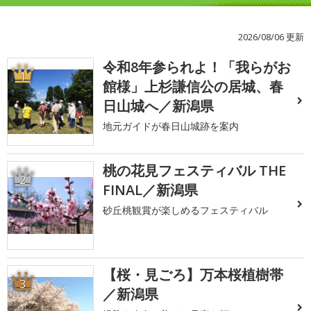
2026/08/06 更新
令和8年参られよ！「我らがお
1
館様」上杉謙信公の居城、春
日山城へ／新潟県
地元ガイドが春日山城跡を案内
桃の花見フェスティバル THE
2
FINAL／新潟県
砂丘桃観賞が楽しめるフェスティバル
【桜・見ごろ】万本桜植樹帯
3
／新潟県