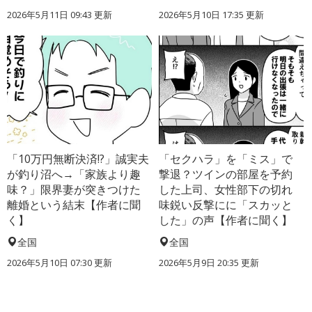
2026年5月11日 09:43 更新
2026年5月10日 17:35 更新
「10万円無断決済!?」誠実夫
「セクハラ」を「ミス」で
が釣り沼へ→「家族より趣
撃退？ツインの部屋を予約
味？」限界妻が突きつけた
した上司、女性部下の切れ
離婚という結末【作者に聞
味鋭い反撃にに「スカッと
く】
した」の声【作者に聞く】
全国
全国
2026年5月10日 07:30 更新
2026年5月9日 20:35 更新