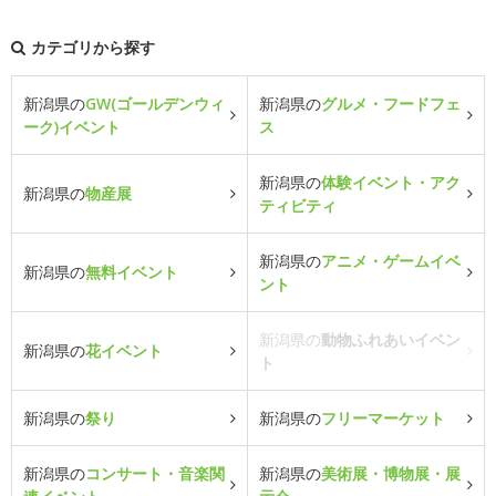
カテゴリから探す
新潟県の
GW(ゴールデンウィ
新潟県の
グルメ・フードフェ
ーク)イベント
ス
新潟県の
体験イベント・アク
新潟県の
物産展
ティビティ
新潟県の
アニメ・ゲームイベ
新潟県の
無料イベント
ント
新潟県の
動物ふれあいイベン
新潟県の
花イベント
ト
新潟県の
祭り
新潟県の
フリーマーケット
新潟県の
コンサート・音楽関
新潟県の
美術展・博物展・展