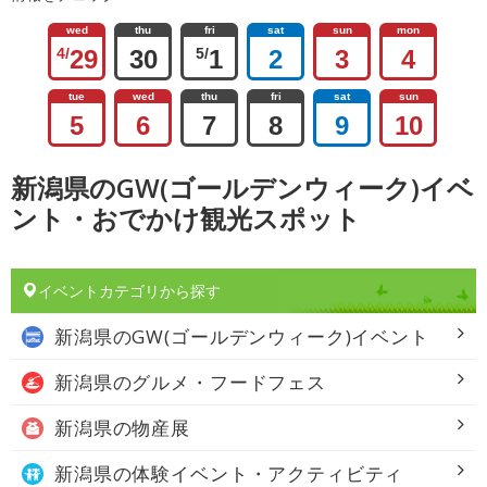
wed
thu
fri
sat
sun
mon
4/
29
30
5/
1
2
3
4
tue
wed
thu
fri
sat
sun
5
6
7
8
9
10
新潟県のGW(ゴールデンウィーク)イベ
ント・おでかけ観光スポット
イベントカテゴリから探す
新潟県の
GW(ゴールデンウィーク)イベント
新潟県の
グルメ・フードフェス
新潟県の
物産展
新潟県の
体験イベント・アクティビティ