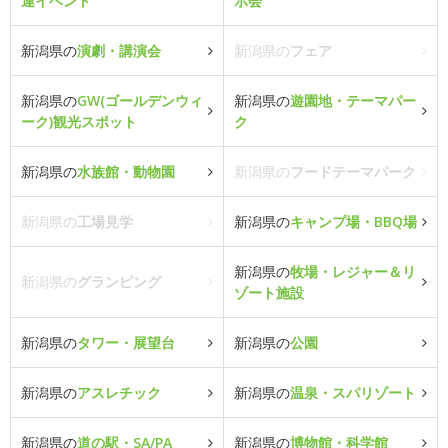
連イベント
示会
新潟県の
演劇・講演会
新潟県の
フェア
新潟県の
GW(ゴールデンウィ
新潟県の
遊園地・テーマパー
ーク)観光スポット
ク
新潟県の
水族館・動物園
新潟県の
フードテーマパーク
新潟県の
工場見学
新潟県の
キャンプ場・BBQ場
新潟県の
牧場・レジャー＆リ
新潟県の
グランピング
ゾート施設
新潟県の
タワー・展望台
新潟県の
公園
新潟県の
アスレチック
新潟県の
温泉・スパリゾート
新潟県の
道の駅・SA/PA
新潟県の
博物館・科学館