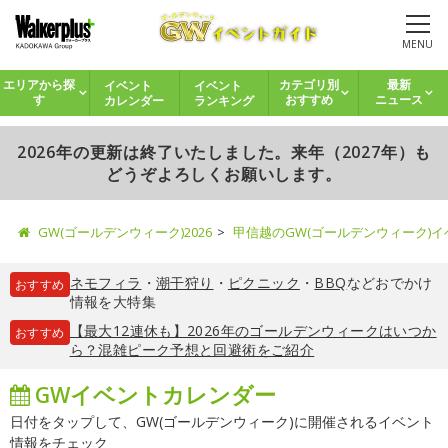
MENU
イベント
イベント
エリアから探
カテゴリ別
最新
カレンダー
ランキング
す
おすすめ
ニュース
2026年の更新は終了いたしました。来年（2027年）も
どうぞよろしくお願いします。
GW(ゴールデンウィーク)2026
甲信越のGW(ゴールデンウィーク)
ネモフィラ
・
潮干狩り
・
ピクニック
・
BBQ
などおでかけ
おすすめ
情報を大特集
【最大12連休も】2026年のゴールデンウィークはいつか
おすすめ
ら？混雑ピーク予想と回避術をご紹介
GWイベントカレンダー
日付をタップして、GW(ゴールデンウィーク)に開催されるイベント
情報をチェック