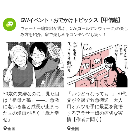
GWイベント・おでかけトピックス【甲信越】
ウォーカー編集部が選ぶ、GW(ゴールデンウィーク)の楽し
み方を紹介。家で楽しめるコンテンツも続々！
30歳の夫婦なのに、見た目
「いつどうなっても…」70代
は「祖母と孫」――。急激
父が全裸で救急搬送→大人
に老いる妻と成長が止まっ
用オムツを手に最悪を覚悟
た夫の漫画が描く「歳と幸
するアラサー娘の痛切な実
せ」
情【作者に聞く】
全国
全国