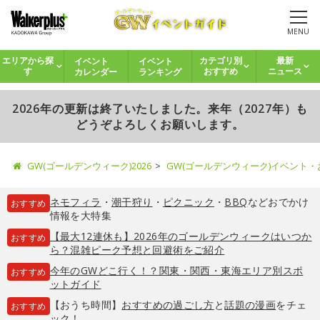
MENU
イベント
イベント
エリアから探
カテゴリ別
最新
カレンダー
ランキング
す
おすすめ
ニュース
2026年の更新は終了いたしました。来年（2027年）も
どうぞよろしくお願いします。
GW(ゴールデンウィーク)2026
GW(ゴールデンウィーク)イベント
ネモフィラ
・
潮干狩り
・
ピクニック
・
BBQ
などおでかけ
おすすめ
情報を大特集
【最大12連休も】2026年のゴールデンウィークはいつか
おすすめ
ら？混雑ピーク予想と回避術をご紹介
今年のGWどこ行く！？関東・関西・東海エリア別スポ
おすすめ
ットガイド
【おうち時間】
おすすめの過ごし方
と
話題の漫画
をチェ
おすすめ
ック！