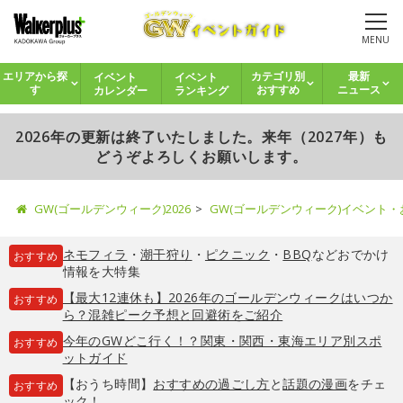
MENU
イベント
イベント
エリアから探
カテゴリ別
最新
カレンダー
ランキング
す
おすすめ
ニュース
2026年の更新は終了いたしました。来年（2027年）も
どうぞよろしくお願いします。
GW(ゴールデンウィーク)2026
GW(ゴールデンウィーク)イベント
ネモフィラ
・
潮干狩り
・
ピクニック
・
BBQ
などおでかけ
おすすめ
情報を大特集
【最大12連休も】2026年のゴールデンウィークはいつか
おすすめ
ら？混雑ピーク予想と回避術をご紹介
今年のGWどこ行く！？関東・関西・東海エリア別スポ
おすすめ
ットガイド
【おうち時間】
おすすめの過ごし方
と
話題の漫画
をチェ
おすすめ
ック！