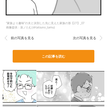
”家族より趣味”の夫と決別した先に見えた家族の形【27】_07
画像提供：辰ノたむ(＠tatsuno_tamu)
前の写真を見る
次の写真を見る
この記事を読む