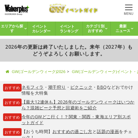
MENU
イベント
イベント
エリアから探
カテゴリ別
最新
カレンダー
ランキング
す
おすすめ
ニュース
2026年の更新は終了いたしました。来年（2027年）も
どうぞよろしくお願いします。
GW(ゴールデンウィーク)2026
GW(ゴールデンウィーク)イベント
ネモフィラ
・
潮干狩り
・
ピクニック
・
BBQ
などおでかけ
おすすめ
情報を大特集
【最大12連休も】2026年のゴールデンウィークはいつか
おすすめ
ら？混雑ピーク予想と回避術をご紹介
今年のGWどこ行く！？関東・関西・東海エリア別スポ
おすすめ
ットガイド
【おうち時間】
おすすめの過ごし方
と
話題の漫画
をチェ
おすすめ
ック！