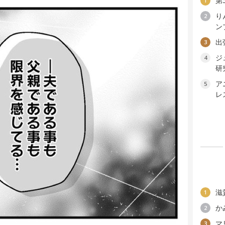
第
1
り
2
ン
出
3
ジ
4
研
ア
5
レ
滋
1
か
2
マ
3