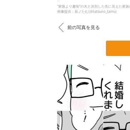
”家族より趣味”の夫と決別した先に見えた家族の
画像提供：辰ノたむ(＠tatsuno_tamu)
前の写真を見る