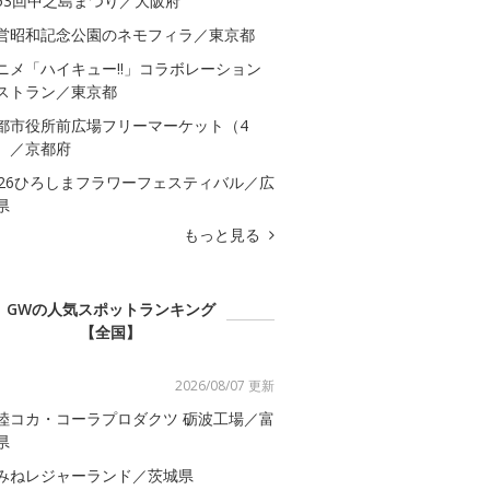
53回中之島まつり／大阪府
営昭和記念公園のネモフィラ／東京都
ニメ「ハイキュー!!」コラボレーション
ストラン／東京都
都市役所前広場フリーマーケット（4
）／京都府
026ひろしまフラワーフェスティバル／広
県
もっと見る
GWの人気スポットランキング
【全国】
2026/08/07 更新
陸コカ・コーラプロダクツ 砺波工場／富
県
みねレジャーランド／茨城県