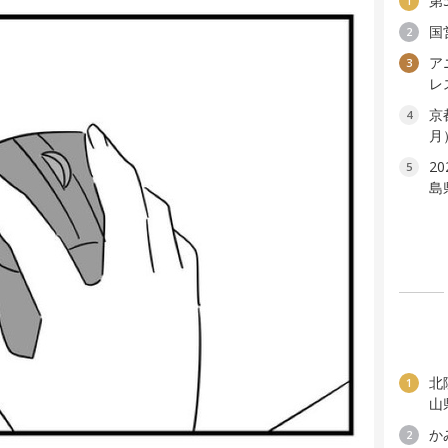
第
1
国
2
ア
3
レ
京
4
月
2
5
島
北
1
山
か
2