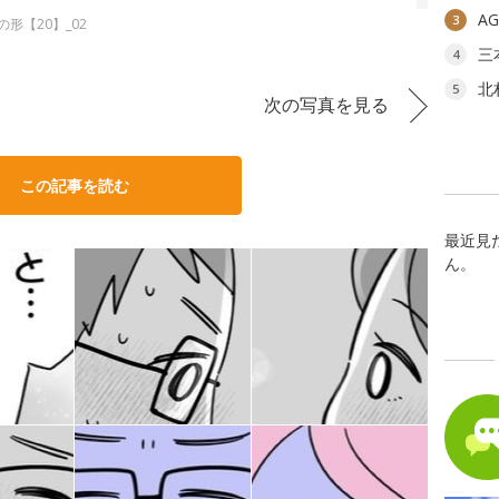
A
3
形【20】_02
三
4
北
5
次の写真を見る
この記事を読む
最近見
ん。