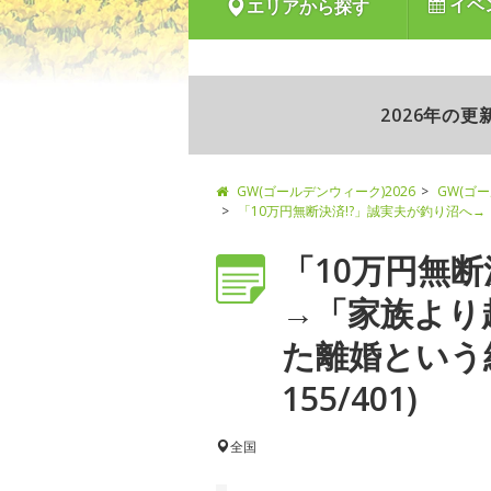
イベ
エリアから探す
2026年の
GW(ゴールデンウィーク)2026
GW(ゴ
「10万円無断決済!?」誠実夫が釣り沼へ
「10万円無断
→「家族より
た離婚という
155/401)
全国