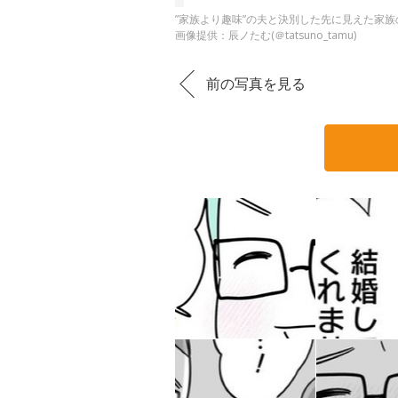
”家族より趣味”の夫と決別した先に見えた家族の
画像提供：辰ノたむ(＠tatsuno_tamu)
前の写真を見る