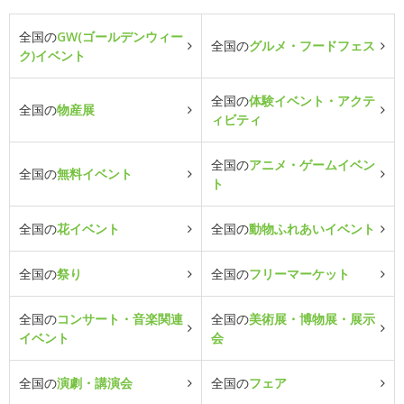
全国の
GW(ゴールデンウィー
全国の
グルメ・フードフェス
ク)イベント
全国の
体験イベント・アクテ
全国の
物産展
ィビティ
全国の
アニメ・ゲームイベン
全国の
無料イベント
ト
全国の
花イベント
全国の
動物ふれあいイベント
全国の
祭り
全国の
フリーマーケット
全国の
コンサート・音楽関連
全国の
美術展・博物展・展示
イベント
会
全国の
演劇・講演会
全国の
フェア