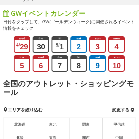
GWイベントカレンダー
日付をタップして、GW(ゴールデンウィーク)に開催されるイベント
情報をチェック
wed
thu
fri
sat
sun
mon
4/
29
30
5/
1
2
3
4
tue
wed
thu
fri
sat
sun
5
6
7
8
9
10
全国のアウトレット・ショッピングモ
ール
エリアを絞り込む
変更する
北海道
東北
関東
甲信越
北陸
東海
関西
中国