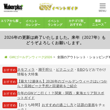
MENU
イベント
イベント
エリアから探
カテゴリ別
最新
カレンダー
ランキング
す
おすすめ
ニュース
2026年の更新は終了いたしました。来年（2027年）も
どうぞよろしくお願いします。
GW(ゴールデンウィーク)2026
全国のアウトレット・ショッピング
ネモフィラ
・
潮干狩り
・
ピクニック
・
BBQ
などおでかけ
おすすめ
情報を大特集
【最大12連休も】2026年のゴールデンウィークはいつか
おすすめ
ら？混雑ピーク予想と回避術をご紹介
今年のGWどこ行く！？関東・関西・東海エリア別スポ
おすすめ
ットガイド
【おうち時間】
おすすめの過ごし方
と
話題の漫画
をチェ
おすすめ
ック！