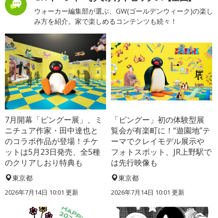
ウォーカー編集部が選ぶ、GW(ゴールデンウィーク)の楽し
み方を紹介。家で楽しめるコンテンツも続々！
7月開幕「ピングー展」、ミ
「ピングー」初の体験型展
ニチュア作家・田中達也と
覧会が有楽町に！“遊園地”テ
のコラボ作品が登場！チケ
ーマでクレイモデル展示や
ットは5月23日発売、全5種
フォトスポット、JR上野駅で
のクリアしおり特典も
は先行映像も
東京都
東京都
2026年7月14日 10:01 更新
2026年7月14日 10:01 更新