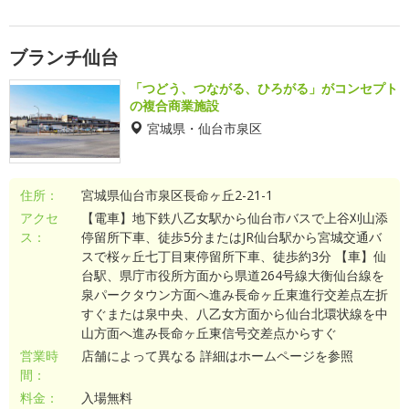
ブランチ仙台
「つどう、つながる、ひろがる」がコンセプト
の複合商業施設
宮城県・仙台市泉区
住所：
宮城県仙台市泉区長命ヶ丘2-21-1
アクセ
【電車】地下鉄八乙女駅から仙台市バスで上谷刈山添
ス：
停留所下車、徒歩5分またはJR仙台駅から宮城交通バ
スで桜ヶ丘七丁目東停留所下車、徒歩約3分 【車】仙
台駅、県庁市役所方面から県道264号線大衡仙台線を
泉パークタウン方面へ進み長命ヶ丘東進行交差点左折
すぐまたは泉中央、八乙女方面から仙台北環状線を中
山方面へ進み長命ヶ丘東信号交差点からすぐ
営業時
店舗によって異なる 詳細はホームページを参照
間：
料金：
入場無料