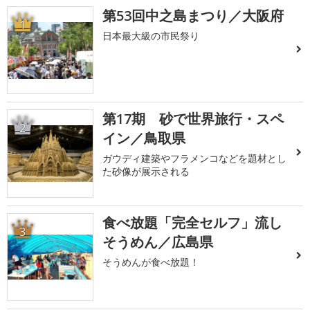
第53回中之島まつり／大阪府
1
日本最大級の市民祭り
第17期 砂で世界旅行・スペ
2
イン／鳥取県
ガウディ建築やフラメンコなどを題材とし
た砂像が展示される
食べ放題「完全セルフ」流し
3
そうめん／広島県
そうめんが食べ放題！