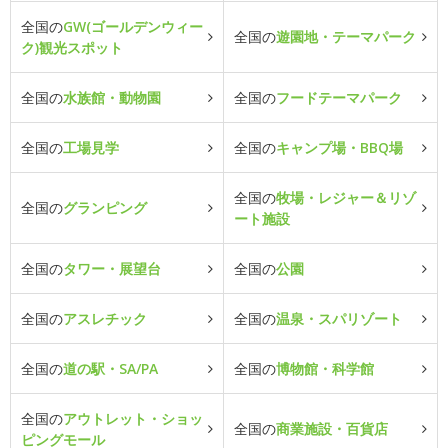
全国の
GW(ゴールデンウィー
全国の
遊園地・テーマパーク
ク)観光スポット
全国の
水族館・動物園
全国の
フードテーマパーク
全国の
工場見学
全国の
キャンプ場・BBQ場
全国の
牧場・レジャー＆リゾ
全国の
グランピング
ート施設
全国の
タワー・展望台
全国の
公園
全国の
アスレチック
全国の
温泉・スパリゾート
全国の
道の駅・SA/PA
全国の
博物館・科学館
全国の
アウトレット・ショッ
全国の
商業施設・百貨店
ピングモール