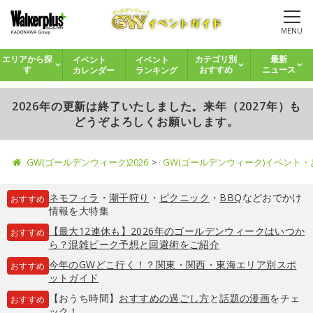
MENU
イベント
イベント
エリアから探
カテゴリ別
最新
カレンダー
ランキング
す
おすすめ
ニュース
2026年の更新は終了いたしました。来年（2027年）も
どうぞよろしくお願いします。
GW(ゴールデンウィーク)2026
GW(ゴールデンウィーク)イベント
ネモフィラ
・
潮干狩り
・
ピクニック
・
BBQ
などおでかけ
おすすめ
情報を大特集
【最大12連休も】2026年のゴールデンウィークはいつか
おすすめ
ら？混雑ピーク予想と回避術をご紹介
今年のGWどこ行く！？関東・関西・東海エリア別スポ
おすすめ
ットガイド
【おうち時間】
おすすめの過ごし方
と
話題の漫画
をチェ
おすすめ
ック！