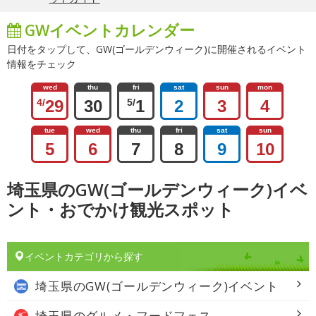
GWイベントカレンダー
日付をタップして、GW(ゴールデンウィーク)に開催されるイベント
情報をチェック
wed
thu
fri
sat
sun
mon
4/
29
30
5/
1
2
3
4
tue
wed
thu
fri
sat
sun
5
6
7
8
9
10
埼玉県のGW(ゴールデンウィーク)イベ
ント・おでかけ観光スポット
イベントカテゴリから探す
埼玉県の
GW(ゴールデンウィーク)イベント
埼玉県の
グルメ・フードフェス