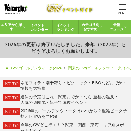
MENU
イベント
イベント
エリアから探
カテゴリ別
最新
カレンダー
ランキング
す
おすすめ
ニュース
2026年の更新は終了いたしました。来年（2027年）も
どうぞよろしくお願いします。
GW(ゴールデンウィーク)2026
関東のGW(ゴールデンウィーク)イ
ネモフィラ
・
潮干狩り
・
ピクニック
・
BBQ
などおでかけ
おすすめ
情報を大特集
連休の予定はこれ！関東おでかけなら
至福の温泉
・
おすすめ
人気の遊園地
・
親子で体験イベント
2026年のゴールデンウィークはいつから？混雑ピーク予
おすすめ
想と回避術をご紹介
今年のGWどこ行く！？関東・関西・東海エリア別スポ
おすすめ
ットガイド