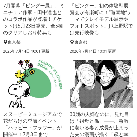
7月開幕「ピングー展」、ミ
「ピングー」初の体験型展
ニチュア作家・田中達也と
覧会が有楽町に！“遊園地”テ
のコラボ作品が登場！チケ
ーマでクレイモデル展示や
ットは5月23日発売、全5種
フォトスポット、JR上野駅で
のクリアしおり特典も
は先行映像も
東京都
東京都
2026年7月14日 10:01 更新
2026年7月14日 10:01 更新
スヌーピーミュージアムで
30歳の夫婦なのに、見た目
花だらけの季節イベント
は「祖母と孫」――。急激
「ハッピー・フラワー」が
に老いる妻と成長が止まっ
開催中！7月3日まで
た夫の漫画が描く「歳と幸