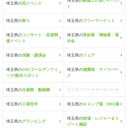
埼玉県の
動物ふれあいイベン
埼玉県の
花イベント
ト
埼玉県の
祭り
埼玉県の
フリーマーケット
埼玉県の
コンサート・音楽関
埼玉県の
美術展・博物展・展
連イベント
示会
埼玉県の
演劇・講演会
埼玉県の
フェア
埼玉県の
GW(ゴールデンウィ
埼玉県の
遊園地・テーマパー
ーク)観光スポット
ク
埼玉県の
水族館・動物園
埼玉県の
フードテーマパーク
埼玉県の
工場見学
埼玉県の
キャンプ場・BBQ場
埼玉県の
牧場・レジャー＆リ
埼玉県の
グランピング
ゾート施設