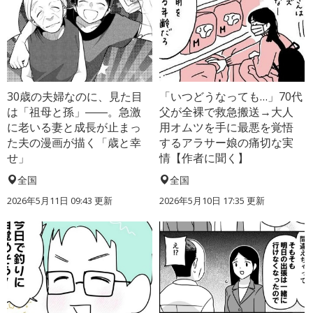
30歳の夫婦なのに、見た目
「いつどうなっても…」70代
は「祖母と孫」――。急激
父が全裸で救急搬送→大人
に老いる妻と成長が止まっ
用オムツを手に最悪を覚悟
た夫の漫画が描く「歳と幸
するアラサー娘の痛切な実
せ」
情【作者に聞く】
全国
全国
2026年5月11日 09:43 更新
2026年5月10日 17:35 更新