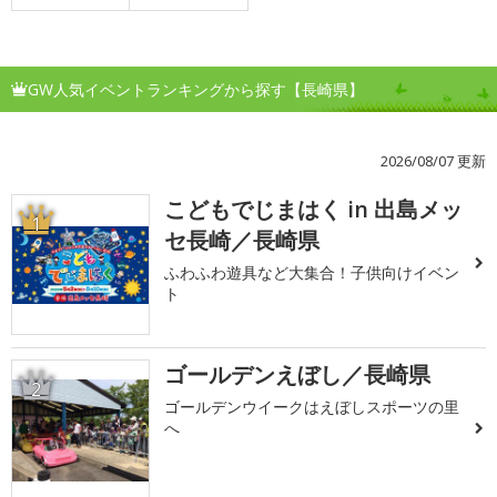
GW人気イベントランキングから探す【長崎県】
2026/08/07 更新
こどもでじまはく in 出島メッ
1
セ長崎／長崎県
ふわふわ遊具など大集合！子供向けイベン
ト
ゴールデンえぼし／長崎県
2
ゴールデンウイークはえぼしスポーツの里
へ