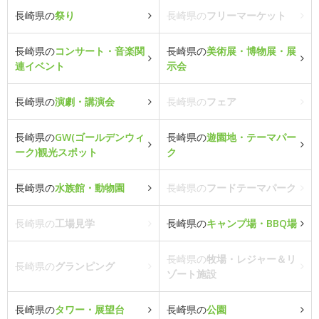
長崎県の
祭り
長崎県の
フリーマーケット
長崎県の
コンサート・音楽関
長崎県の
美術展・博物展・展
連イベント
示会
長崎県の
演劇・講演会
長崎県の
フェア
長崎県の
GW(ゴールデンウィ
長崎県の
遊園地・テーマパー
ーク)観光スポット
ク
長崎県の
水族館・動物園
長崎県の
フードテーマパーク
長崎県の
工場見学
長崎県の
キャンプ場・BBQ場
長崎県の
牧場・レジャー＆リ
長崎県の
グランピング
ゾート施設
長崎県の
タワー・展望台
長崎県の
公園