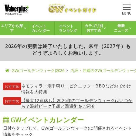
MENU
イベント
イベント
エリアから探
カテゴリ別
最新
カレンダー
ランキング
す
おすすめ
ニュース
2026年の更新は終了いたしました。来年（2027年）も
どうぞよろしくお願いします。
GW(ゴールデンウィーク)2026
九州・沖縄のGW(ゴールデンウィー
ネモフィラ
・
潮干狩り
・
ピクニック
・
BBQ
などおでかけ
おすすめ
情報を大特集
【最大12連休も】2026年のゴールデンウィークはいつか
おすすめ
ら？混雑ピーク予想と回避術をご紹介
GWイベントカレンダー
日付をタップして、GW(ゴールデンウィーク)に開催されるイベント
情報をチェック