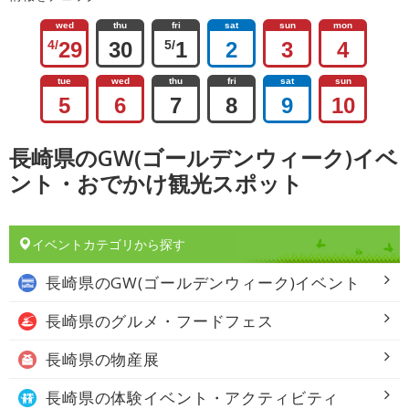
wed
thu
fri
sat
sun
mon
4/
29
30
5/
1
2
3
4
tue
wed
thu
fri
sat
sun
5
6
7
8
9
10
長崎県のGW(ゴールデンウィーク)イベ
ント・おでかけ観光スポット
イベントカテゴリから探す
長崎県の
GW(ゴールデンウィーク)イベント
長崎県の
グルメ・フードフェス
長崎県の
物産展
長崎県の
体験イベント・アクティビティ