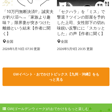
「10万円無断決済!?」誠実夫
「セクハラ」を「ミス」で
が釣り沼へ→「家族より趣
撃退？ツインの部屋を予約
味？」限界妻が突きつけた
した上司、女性部下の切れ
離婚という結末【作者に聞
味鋭い反撃にに「スカッと
く】
した」の声【作者に聞く】
全国
全国
2026年5月10日 07:30 更新
2026年5月9日 20:35 更新
GWイベント・おでかけトピックス【九州・沖縄】をも
っと見る
GW(ゴールデンウィーク)のおでかけをもっと楽しむ