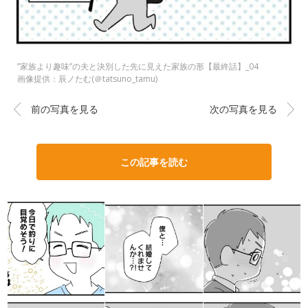
”家族より趣味”の夫と決別した先に見えた家族の形【最終話】_04
画像提供：辰ノたむ(＠tatsuno_tamu)
前の写真を見る
次の写真を見る
この記事を読む