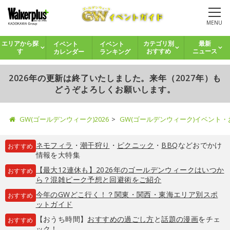
MENU
イベント
イベント
エリアから探
カテゴリ別
最新
カレンダー
ランキング
す
おすすめ
ニュース
2026年の更新は終了いたしました。来年（2027年）も
どうぞよろしくお願いします。
GW(ゴールデンウィーク)2026
GW(ゴールデンウィーク)イベント
ネモフィラ
・
潮干狩り
・
ピクニック
・
BBQ
などおでかけ
おすすめ
情報を大特集
【最大12連休も】2026年のゴールデンウィークはいつか
おすすめ
ら？混雑ピーク予想と回避術をご紹介
今年のGWどこ行く！？関東・関西・東海エリア別スポ
おすすめ
ットガイド
【おうち時間】
おすすめの過ごし方
と
話題の漫画
をチェ
おすすめ
ック！