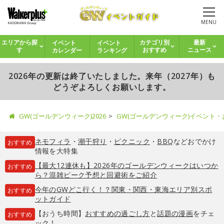
MENU
イベント
イベント
エリアから探
カテゴリ別
最新
カレンダー
ランキング
す
おすすめ
ニュース
2026年の更新は終了いたしました。来年（2027年）も
どうぞよろしくお願いします。
GW(ゴールデンウィーク)2026
GW(ゴールデンウィーク)イベント
ネモフィラ
・
潮干狩り
・
ピクニック
・
BBQ
などおでかけ
おすすめ
情報を大特集
【最大12連休も】2026年のゴールデンウィークはいつか
おすすめ
ら？混雑ピーク予想と回避術をご紹介
今年のGWどこ行く！？関東・関西・東海エリア別スポ
おすすめ
ットガイド
【おうち時間】
おすすめの過ごし方
と
話題の漫画
をチェ
おすすめ
ック！