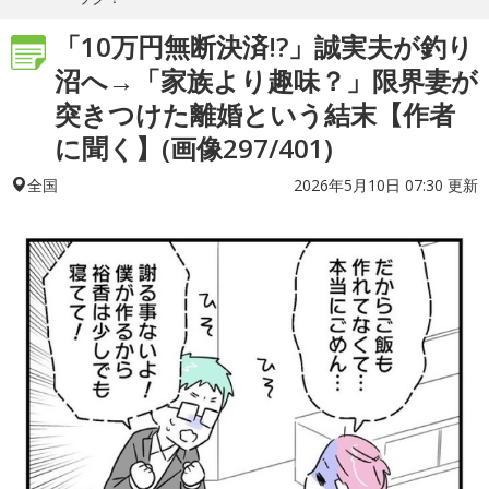
「10万円無断決済!?」誠実夫が釣り
沼へ→「家族より趣味？」限界妻が
突きつけた離婚という結末【作者
に聞く】(画像297/401)
2026年5月10日 07:30 更新
全国