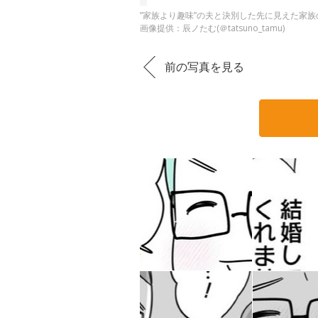
”家族より趣味”の夫と決別した先に見えた家族の
画像提供：辰ノたむ(＠tatsuno_tamu)
前の写真を見る