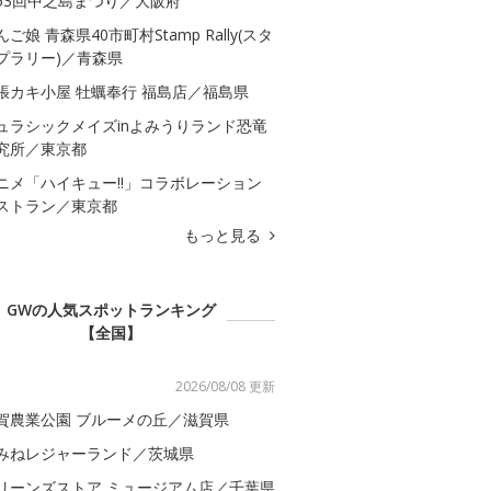
53回中之島まつり／大阪府
んご娘 青森県40市町村Stamp Rally(スタ
プラリー)／青森県
張カキ小屋 牡蠣奉行 福島店／福島県
ュラシックメイズinよみうりランド恐竜
究所／東京都
ニメ「ハイキュー!!」コラボレーション
ストラン／東京都
もっと見る
GWの人気スポットランキング
【全国】
2026/08/08 更新
賀農業公園 ブルーメの丘／滋賀県
みねレジャーランド／茨城県
リーンズストア ミュージアム店／千葉県