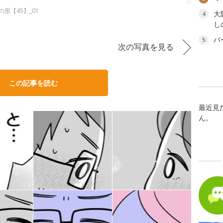
形【45】_01
大
4
し
パ
5
次の写真を見る
この記事を読む
最近見
ん。