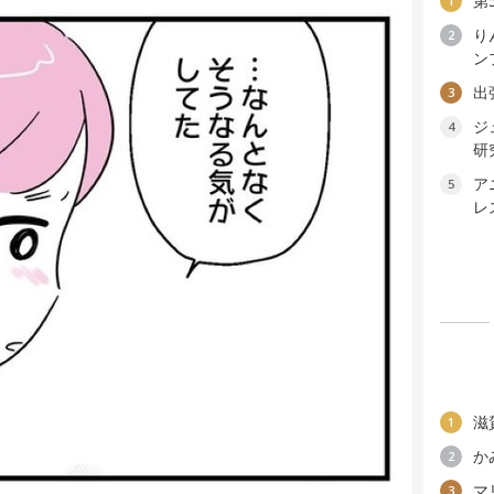
第
1
り
2
ン
出
3
ジ
4
研
ア
5
レ
滋
1
か
2
マ
3