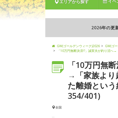
イベ
エリアから探す
2026年の
GW(ゴールデンウィーク)2026
GW(ゴ
「10万円無断決済!?」誠実夫が釣り沼へ
「10万円無断
→「家族より
た離婚という
354/401)
全国