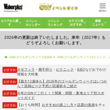
MENU
イベント
イベント
エリアから探
カテゴリ別
最新
カレンダー
ランキング
す
おすすめ
ニュース
2026年の更新は終了いたしました。来年（2027年）も
どうぞよろしくお願いします。
GW(ゴールデンウィーク)2026
GW(ゴールデンウィーク)イベント
ネモフィラ
・
潮干狩り
・
ピクニック
・
BBQ
などおでかけ
おすすめ
情報を大特集
【最大12連休も】2026年のゴールデンウィークはいつか
おすすめ
ら？混雑ピーク予想と回避術をご紹介
今年のGWどこ行く！？関東・関西・東海エリア別スポ
おすすめ
ットガイド
【おうち時間】
おすすめの過ごし方
と
話題の漫画
をチェ
おすすめ
ック！