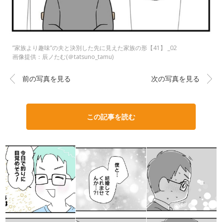
”家族より趣味”の夫と決別した先に見えた家族の形【41】 _02
画像提供：辰ノたむ(＠tatsuno_tamu)
前の写真を見る
次の写真を見る
この記事を読む