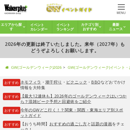
MENU
イベント
イベント
エリアから探
カテゴリ別
最新
カレンダー
ランキング
す
おすすめ
ニュース
2026年の更新は終了いたしました。来年（2027年）も
どうぞよろしくお願いします。
GW(ゴールデンウィーク)2026
GW(ゴールデンウィーク)イベント
ネモフィラ
・
潮干狩り
・
ピクニック
・
BBQ
などおでかけ
おすすめ
情報を大特集
【最大12連休も】2026年のゴールデンウィークはいつか
おすすめ
ら？混雑ピーク予想と回避術をご紹介
今年のGWどこ行く！？関東・関西・東海エリア別スポ
おすすめ
ットガイド
【おうち時間】
おすすめの過ごし方
と
話題の漫画
をチェ
おすすめ
ック！