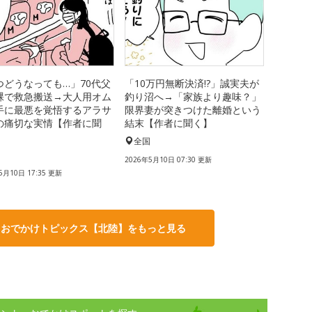
つどうなっても…」70代父
「10万円無断決済!?」誠実夫が
裸で救急搬送→大人用オム
釣り沼へ→「家族より趣味？」
手に最悪を覚悟するアラサ
限界妻が突きつけた離婚という
の痛切な実情【作者に聞
結末【作者に聞く】
全国
国
2026年5月10日 07:30 更新
5月10日 17:35 更新
・おでかけトピックス【北陸】をもっと見る