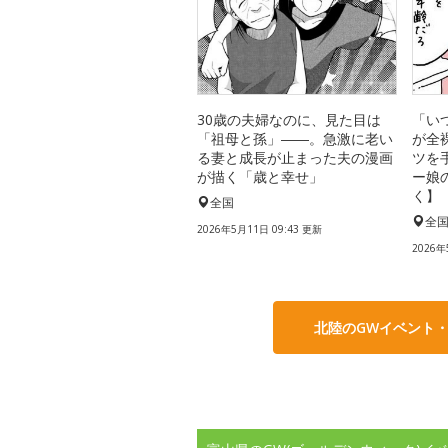
30歳の夫婦なのに、見た目は
「い
「祖母と孫」――。急激に老い
が全
る妻と成長が止まった夫の漫画
ツを
が描く「歳と幸せ」
ー娘
く】
全国
全
2026年5月11日 09:43 更新
2026年
北陸のGWイベント