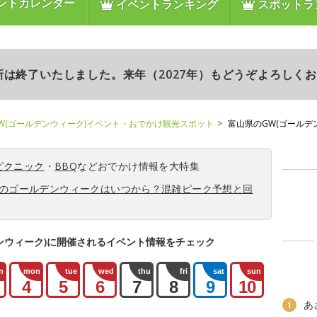
ントカレンダー
イベントランキング
スポットラ
更新は終了いたしました。来年（2027年）もどうぞよろしく
W(ゴールデンウィーク)イベント・おでかけ観光スポット
富山県のGW(ゴールデ
ピクニック
・
BBQ
などおでかけ情報を大特集
6年のゴールデンウィークはいつから？混雑ピーク予想と回
ンウィーク)に開催されるイベント情報をチェック
n
mon
tue
wed
thu
fri
sat
sun
4
5
6
7
8
9
10
あ
1