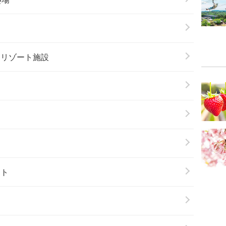
＆リゾート施設
ート