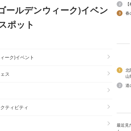
【
2
(ゴールデンウィーク)イベン
春
3
スポット
ウィーク)イベント
北
1
フェス
山
道
2
アクティビティ
最近見