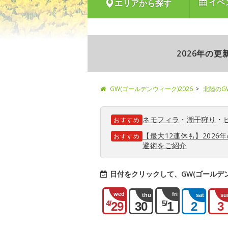
イベ
エリアから探す
2026年の
GW(ゴールデンウィーク)2026
北陸のG
ネモフィラ
・
潮干狩り
・
おすすめ
【最大12連休も】202
おすすめ
避術をご紹介
日付をクリックして、GW(ゴールデ
wed
fri
thu
sat
su
4/
5/
29
30
1
2
3