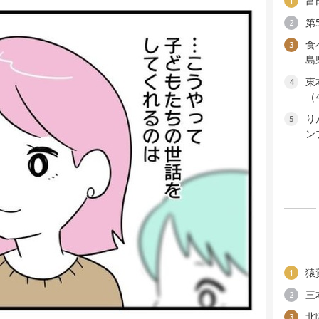
富
1
第
2
食
3
島
東
4
（
り
5
ン
猿
1
三
2
北
3