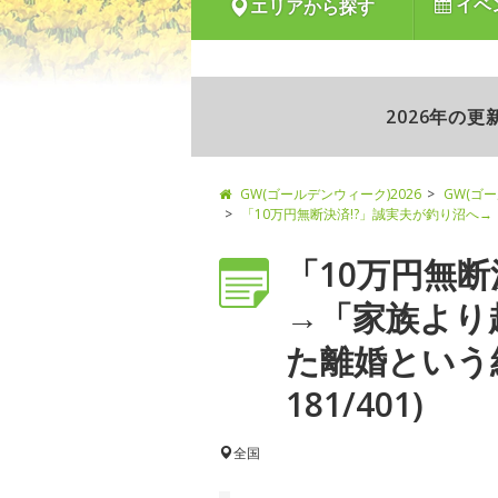
イベ
エリアから探す
2026年の
GW(ゴールデンウィーク)2026
GW(ゴ
「10万円無断決済!?」誠実夫が釣り沼へ
「10万円無断
→「家族より
た離婚という
181/401)
全国