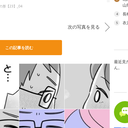
山
形【23】_04
長
4
衣
5
次の写真を見る
この記事を読む
最近見
ん。