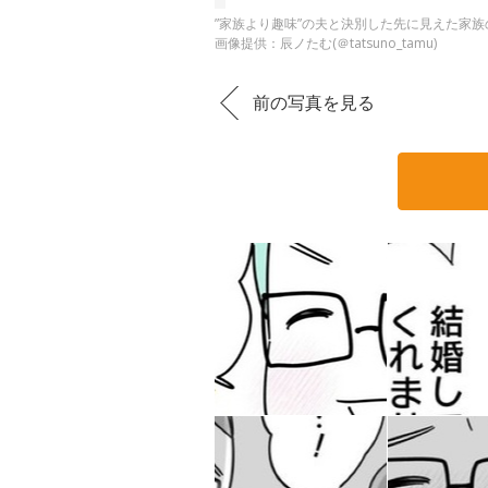
”家族より趣味”の夫と決別した先に見えた家族の
画像提供：辰ノたむ(＠tatsuno_tamu)
前の写真を見る