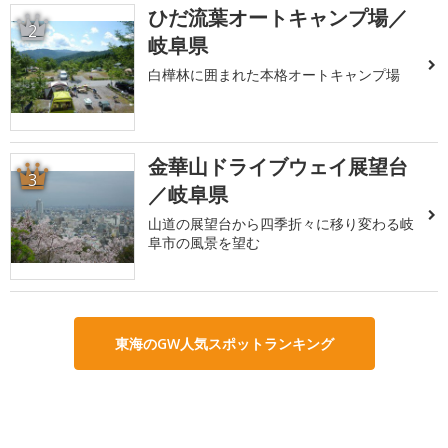
ひだ流葉オートキャンプ場／
2
岐阜県
白樺林に囲まれた本格オートキャンプ場
金華山ドライブウェイ展望台
3
／岐阜県
山道の展望台から四季折々に移り変わる岐
阜市の風景を望む
東海のGW人気スポットランキング