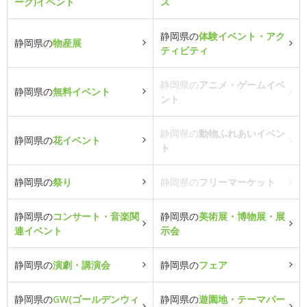
ーク)イベント
ス
静岡県の
体験イベント・アク
静岡県の
物産展
ティビティ
静岡県の
アニメ・ゲームイベ
静岡県の
無料イベント
ント
静岡県の
動物ふれあいイベン
静岡県の
花イベント
ト
静岡県の
祭り
静岡県の
フリーマーケット
静岡県の
コンサート・音楽関
静岡県の
美術展・博物展・展
連イベント
示会
静岡県の
演劇・講演会
静岡県の
フェア
静岡県の
GW(ゴールデンウィ
静岡県の
遊園地・テーマパー