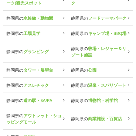
ーク)観光スポット
ク
静岡県の
水族館・動物園
静岡県の
フードテーマパーク
静岡県の
工場見学
静岡県の
キャンプ場・BBQ場
静岡県の
牧場・レジャー＆リ
静岡県の
グランピング
ゾート施設
静岡県の
タワー・展望台
静岡県の
公園
静岡県の
アスレチック
静岡県の
温泉・スパリゾート
静岡県の
道の駅・SA/PA
静岡県の
博物館・科学館
静岡県の
アウトレット・ショ
静岡県の
商業施設・百貨店
ッピングモール