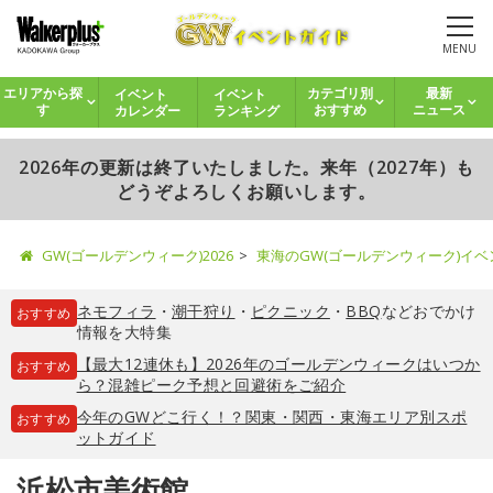
MENU
イベント
イベント
エリアから探
カテゴリ別
最新
カレンダー
ランキング
す
おすすめ
ニュース
2026年の更新は終了いたしました。来年（2027年）も
どうぞよろしくお願いします。
GW(ゴールデンウィーク)2026
東海のGW(ゴールデンウィーク)イ
ネモフィラ
・
潮干狩り
・
ピクニック
・
BBQ
などおでかけ
おすすめ
情報を大特集
【最大12連休も】2026年のゴールデンウィークはいつか
おすすめ
ら？混雑ピーク予想と回避術をご紹介
今年のGWどこ行く！？関東・関西・東海エリア別スポ
おすすめ
ットガイド
浜松市美術館