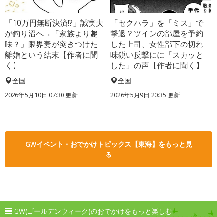
「10万円無断決済!?」誠実夫
「セクハラ」を「ミス」で
が釣り沼へ→「家族より趣
撃退？ツインの部屋を予約
味？」限界妻が突きつけた
した上司、女性部下の切れ
離婚という結末【作者に聞
味鋭い反撃にに「スカッと
く】
した」の声【作者に聞く】
全国
全国
2026年5月10日 07:30 更新
2026年5月9日 20:35 更新
GWイベント・おでかけトピックス【東海】をもっと見
る
GW(ゴールデンウィーク)のおでかけをもっと楽しむ