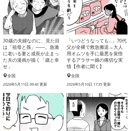
30歳の夫婦なのに、見た目
「いつどうなっても…」70代
は「祖母と孫」――。急激
父が全裸で救急搬送→大人
に老いる妻と成長が止まっ
用オムツを手に最悪を覚悟
た夫の漫画が描く「歳と幸
するアラサー娘の痛切な実
せ」
情【作者に聞く】
全国
全国
2026年5月11日 09:43 更新
2026年5月10日 17:35 更新