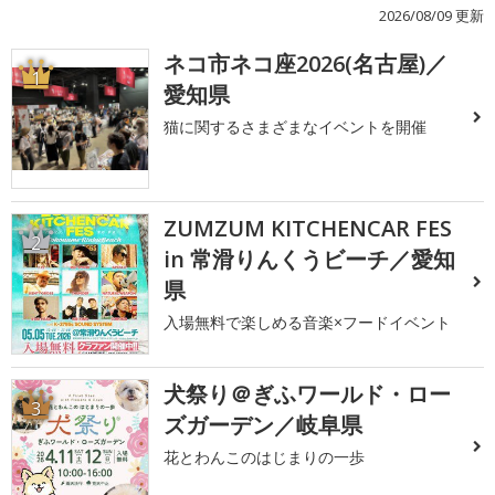
2026/08/09 更新
ネコ市ネコ座2026(名古屋)／
1
愛知県
猫に関するさまざまなイベントを開催
ZUMZUM KITCHENCAR FES
2
in 常滑りんくうビーチ／愛知
県
入場無料で楽しめる音楽×フードイベント
犬祭り＠ぎふワールド・ロー
3
ズガーデン／岐阜県
花とわんこのはじまりの一歩