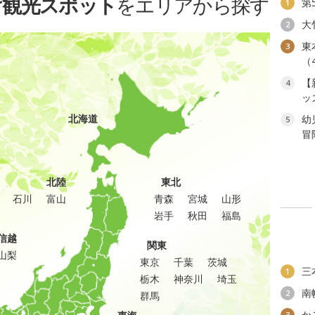
け観光スポット
をエリアから探す
第
1
大
2
東
3
（
【
4
ッ
北海道
幼
5
冒
北陸
東北
石川
富山
青森
宮城
山形
岩手
秋田
福島
信越
関東
山梨
東京
千葉
茨城
三
1
栃木
神奈川
埼玉
南
2
群馬
か
3