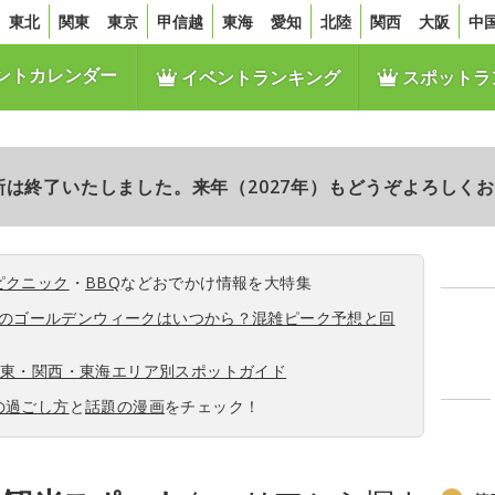
東北
関東
東京
甲信越
東海
愛知
北陸
関西
大阪
中
ントカレンダー
イベントランキング
スポットラ
更新は終了いたしました。来年（2027年）もどうぞよろしく
ピクニック
・
BBQ
などおでかけ情報を大特集
6年のゴールデンウィークはいつから？混雑ピーク予想と回
関東・関西・東海エリア別スポットガイド
の過ごし方
と
話題の漫画
をチェック！