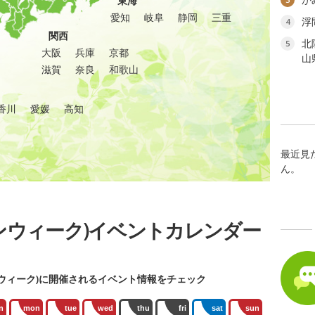
東海
愛知
岐阜
静岡
三重
浮
4
関西
北
5
大阪
兵庫
京都
山
滋賀
奈良
和歌山
香川
愛媛
高知
最近見
ん。
ンウィーク)イベントカレンダー
ウィーク)に開催されるイベント情報をチェック
n
mon
tue
wed
thu
fri
sat
sun