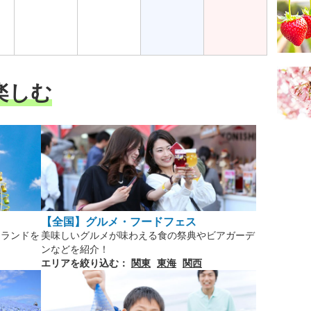
楽しむ
【全国】グルメ・フードフェス
ーランドを
美味しいグルメが味わえる食の祭典やビアガーデ
ンなどを紹介！
エリアを絞り込む：
関東
東海
関西