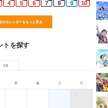
4
5
6
7
8
9
10
近のカレンダーをもっと見る
ントを探す
5月
木
金
土
日
1