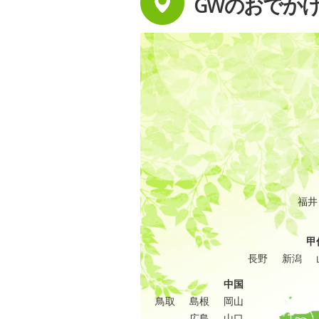
GWのおでか
福井
甲
長野
新潟
中国
鳥取
島根
岡山
広島
山口