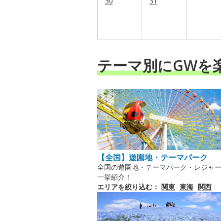
30
31
テーマ別にGWを
【全国】遊園地・テーマパーク
全国の遊園地・テーマパーク・レジャ
一挙紹介！
エリアを絞り込む：
関東
東海
関西