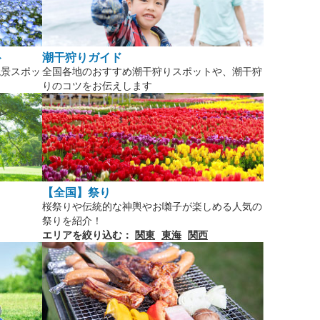
ト
潮干狩りガイド
絶景スポッ
全国各地のおすすめ潮干狩りスポットや、潮干狩
りのコツをお伝えします
【全国】祭り
！
桜祭りや伝統的な神輿やお囃子が楽しめる人気の
祭りを紹介！
エリアを絞り込む：
関東
東海
関西