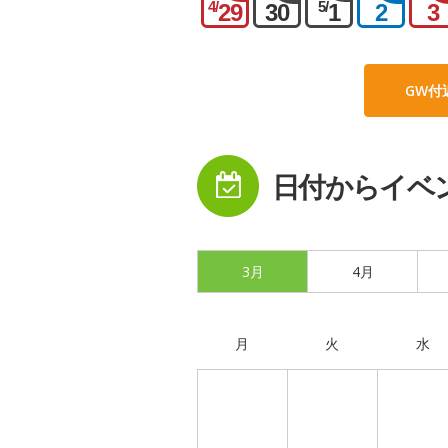
4/
5/
29
30
1
2
3
GW付
日付からイベ
3月
4月
月
火
水