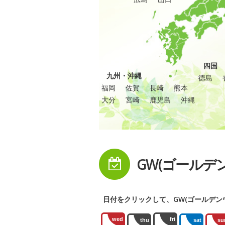
四国
九州・沖縄
徳島
福岡
佐賀
長崎
熊本
大分
宮崎
鹿児島
沖縄
GW(ゴールデ
日付をクリックして、GW(ゴールデン
wed
fri
thu
sat
su