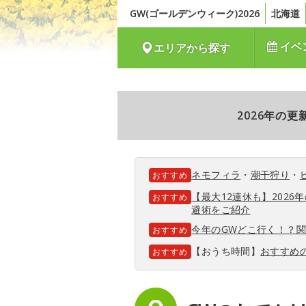
GW(ゴールデンウィーク)2026
北海道
イベ
エリアから探す
2026年の
ネモフィラ
・
潮干狩り
・
おすすめ
【最大12連休も】202
おすすめ
避術をご紹介
今年のGWどこ行く！？
おすすめ
【おうち時間】
おすすめ
おすすめ