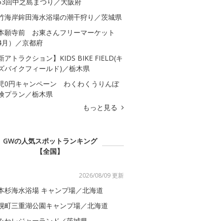
53回中之島まつり／大阪府
竹海岸鉾田海水浴場の潮干狩り／茨城県
本願寺前 お東さんフリーマーケット
4月）／京都府
新アトラクション】KIDS BIKE FIELD(キ
ズバイクフィールド)／栃木県
児0円キャンペーン わくわくうりんぼ
険プラン／栃木県
もっと見る
GWの人気スポットランキング
【全国】
2026/08/09 更新
本杉海水浴場 キャンプ場／北海道
幌町三重湖公園キャンプ場／北海道
みねレジャーランド／茨城県