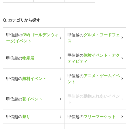
カテゴリから探す
甲信越の
GW(ゴールデンウィ
甲信越の
グルメ・フードフェ
ーク)イベント
ス
甲信越の
体験イベント・アク
甲信越の
物産展
ティビティ
甲信越の
アニメ・ゲームイベ
甲信越の
無料イベント
ント
甲信越の
動物ふれあいイベン
甲信越の
花イベント
ト
甲信越の
祭り
甲信越の
フリーマーケット