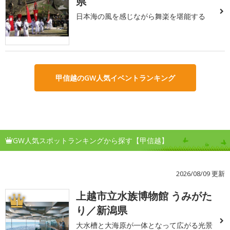
県
日本海の風を感じながら舞楽を堪能する
甲信越のGW人気イベントランキング
GW人気スポットランキングから探す【甲信越】
2026/08/09 更新
上越市立水族博物館 うみがた
1
り／新潟県
大水槽と大海原が一体となって広がる光景