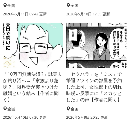
全国
全国
2026年5月11日 09:43 更新
2026年5月10日 17:35 更新
「10万円無断決済!?」誠実夫
「セクハラ」を「ミス」で
が釣り沼へ→「家族より趣
撃退？ツインの部屋を予約
味？」限界妻が突きつけた
した上司、女性部下の切れ
離婚という結末【作者に聞
味鋭い反撃にに「スカッと
く】
した」の声【作者に聞く】
全国
全国
2026年5月10日 07:30 更新
2026年5月9日 20:35 更新