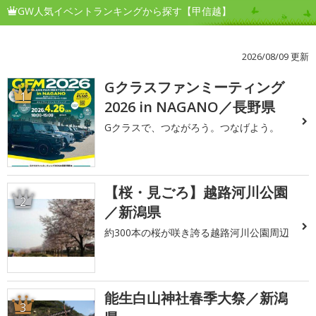
GW人気イベントランキングから探す【甲信越】
2026/08/09 更新
Gクラスファンミーティング
1
2026 in NAGANO／長野県
Gクラスで、つながろう。つなげよう。
【桜・見ごろ】越路河川公園
2
／新潟県
約300本の桜が咲き誇る越路河川公園周辺
能生白山神社春季大祭／新潟
3