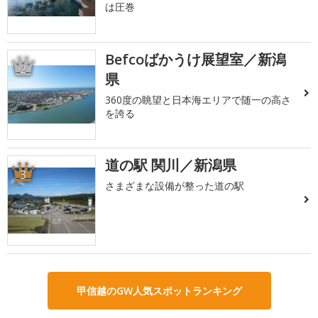
は圧巻
Befcoばかうけ展望室／新潟
2
県
360度の眺望と日本海エリアで随一の高さ
を誇る
道の駅 関川／新潟県
3
さまざまな設備が整った道の駅
甲信越のGW人気スポットランキング