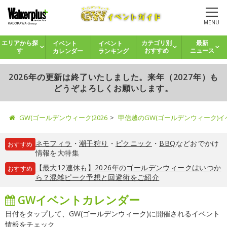
MENU
イベント
イベント
エリアから探
カテゴリ別
最新
カレンダー
ランキング
す
おすすめ
ニュース
2026年の更新は終了いたしました。来年（2027年）も
どうぞよろしくお願いします。
GW(ゴールデンウィーク)2026
甲信越のGW(ゴールデンウィーク)
ネモフィラ
・
潮干狩り
・
ピクニック
・
BBQ
などおでかけ
おすすめ
情報を大特集
【最大12連休も】2026年のゴールデンウィークはいつか
おすすめ
ら？混雑ピーク予想と回避術をご紹介
GWイベントカレンダー
日付をタップして、GW(ゴールデンウィーク)に開催されるイベント
情報をチェック