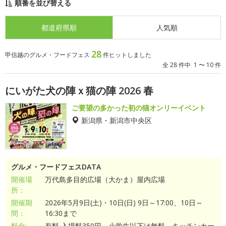
順番を並び替える
都道府県順
人気順
28
甲信越のグルメ・フードフェス
件ヒットしました
全 28 件中 1 〜 10 件
にいがた犬の陣ｘ猫の陣 2026 春
ご要望の多かった初の猫オンリーイベント
新潟県・新潟市中央区
グルメ・フードフェスDATA
開催場
万代島多目的広場（大かま）屋内広場
所：
開催期
2026年5月9日(土)・10日(日) 9日～17:00、10日～
間：
16:30まで
料金:
有料 入場料350円。小学生以下は無料。キッチンカー