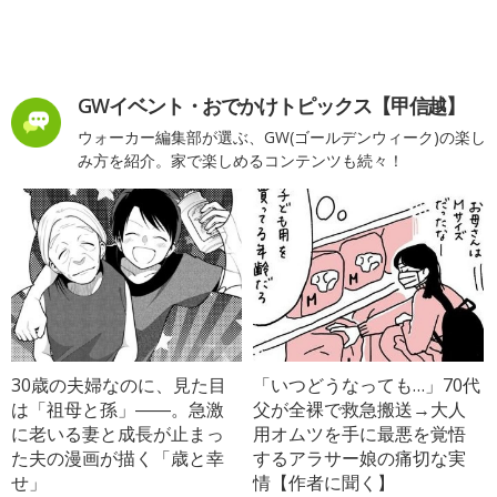
GWイベント・おでかけトピックス【甲信越】
ウォーカー編集部が選ぶ、GW(ゴールデンウィーク)の楽し
み方を紹介。家で楽しめるコンテンツも続々！
30歳の夫婦なのに、見た目
「いつどうなっても…」70代
は「祖母と孫」――。急激
父が全裸で救急搬送→大人
に老いる妻と成長が止まっ
用オムツを手に最悪を覚悟
た夫の漫画が描く「歳と幸
するアラサー娘の痛切な実
せ」
情【作者に聞く】