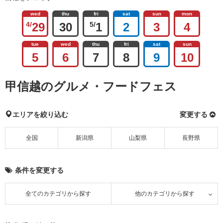
wed
thu
fri
sat
sun
mon
4/
29
30
5/
1
2
3
4
tue
wed
thu
fri
sat
sun
5
6
7
8
9
10
甲信越のグルメ・フードフェス
エリアを絞り込む
変更する
全国
新潟県
山梨県
長野県
条件を変更する
全てのカテゴリから探す
他のカテゴリから探す