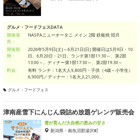
グルメ・フードフェスDATA
開催場
NASPAニューオータニ メイン 2階 鉄板焼 招月
所：
開催期
2026年5月9日(土)～6月21日(日) 開催日は5月9日・10
間：
日、6月20日・21日。ランチ第1部11:30～、第2部
13:00～。ディナー第1部17:30～、第2部19:30～
料金:
有料 ランチ：1名大人9,800円・子供（4歳～小学生）
6,900円／ディナー：1名大人21,000...
グルメ・フードフェス
津南産雪下にんじん袋詰め放題ゲレンデ販売会
雪が育んだ大自然の恵みの甘さ
新潟県・南魚沼郡湯沢町