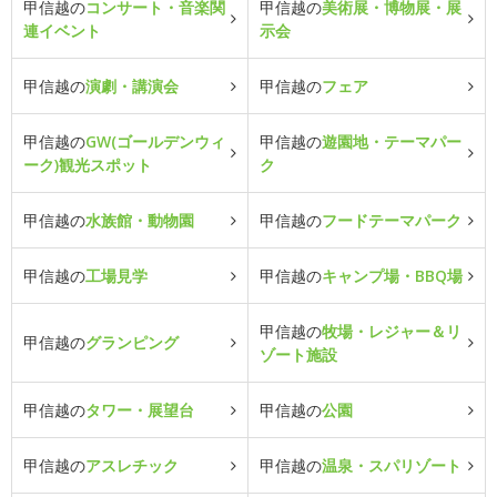
甲信越の
コンサート・音楽関
甲信越の
美術展・博物展・展
連イベント
示会
甲信越の
演劇・講演会
甲信越の
フェア
甲信越の
GW(ゴールデンウィ
甲信越の
遊園地・テーマパー
ーク)観光スポット
ク
甲信越の
水族館・動物園
甲信越の
フードテーマパーク
甲信越の
工場見学
甲信越の
キャンプ場・BBQ場
甲信越の
牧場・レジャー＆リ
甲信越の
グランピング
ゾート施設
甲信越の
タワー・展望台
甲信越の
公園
甲信越の
アスレチック
甲信越の
温泉・スパリゾート