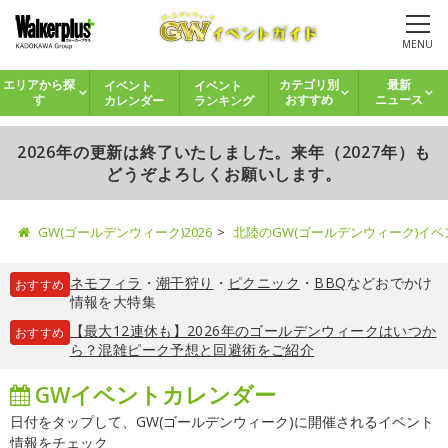
MENU
イベント
イベント
エリアから探
カテゴリ別
最新
カレンダー
ランキング
す
おすすめ
ニュース
2026年の更新は終了いたしました。来年（2027年）も
どうぞよろしくお願いします。
GW(ゴールデンウィーク)2026
北陸のGW(ゴールデンウィーク)イ
ネモフィラ
・
潮干狩り
・
ピクニック
・
BBQ
などおでかけ
おすすめ
情報を大特集
【最大12連休も】2026年のゴールデンウィークはいつか
おすすめ
ら？混雑ピーク予想と回避術をご紹介
GWイベントカレンダー
日付をタップして、GW(ゴールデンウィーク)に開催されるイベント
情報をチェック