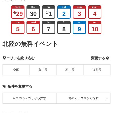
wed
thu
fri
sat
sun
mon
4/
29
30
5/
1
2
3
4
tue
wed
thu
fri
sat
sun
5
6
7
8
9
10
北陸の無料イベント
エリアを絞り込む
変更する
全国
富山県
石川県
福井県
条件を変更する
全てのカテゴリから探す
他のカテゴリから探す