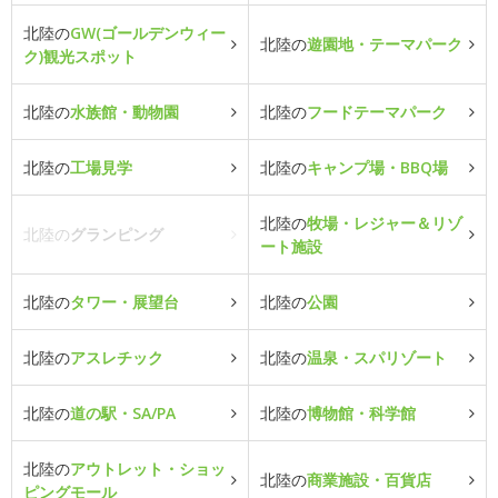
北陸の
GW(ゴールデンウィー
北陸の
遊園地・テーマパーク
ク)観光スポット
北陸の
水族館・動物園
北陸の
フードテーマパーク
北陸の
工場見学
北陸の
キャンプ場・BBQ場
北陸の
牧場・レジャー＆リゾ
北陸の
グランピング
ート施設
北陸の
タワー・展望台
北陸の
公園
北陸の
アスレチック
北陸の
温泉・スパリゾート
北陸の
道の駅・SA/PA
北陸の
博物館・科学館
北陸の
アウトレット・ショッ
北陸の
商業施設・百貨店
ピングモール