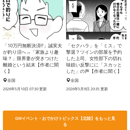
「10万円無断決済!?」誠実夫
「セクハラ」を「ミス」で
が釣り沼へ→「家族より趣
撃退？ツインの部屋を予約
味？」限界妻が突きつけた
した上司、女性部下の切れ
離婚という結末【作者に聞
味鋭い反撃にに「スカッと
く】
した」の声【作者に聞く】
全国
全国
2026年5月10日 07:30 更新
2026年5月9日 20:35 更新
GWイベント・おでかけトピックス【北陸】をもっと見
る