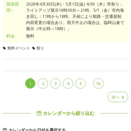
開催期
2026年4月30日(木)・5月1日(金) 4/30（木）宵祭り：
間：
ライトアップ展示18時30分～21時、5/1（金）市内曳
き回し：11時から18時。天候により順路・交通規制
内容変更の場合あり。雨天中止の場合は、臨時山倉で
展示（中止時～18時）。
料金:
無料
無料イベント
祭り
…
1
2
3
4
5
16
次へ
カレンダーから絞り込む
カレンダーから日付を選択する