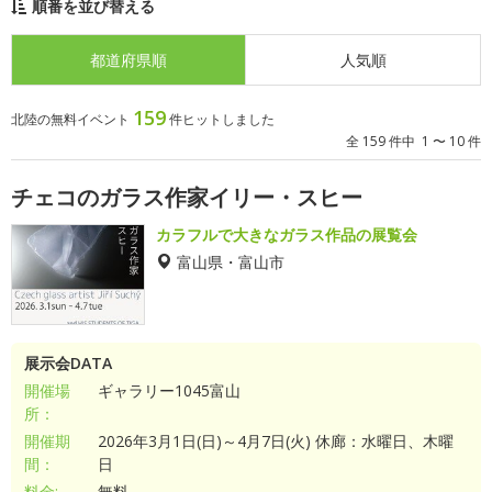
順番を並び替える
都道府県順
人気順
159
北陸の無料イベント
件ヒットしました
全 159 件中 1 〜 10 件
チェコのガラス作家イリー・スヒー
カラフルで大きなガラス作品の展覧会
富山県・富山市
展示会DATA
開催場
ギャラリー1045富山
所：
開催期
2026年3月1日(日)～4月7日(火) 休廊：水曜日、木曜
間：
日
料金:
無料