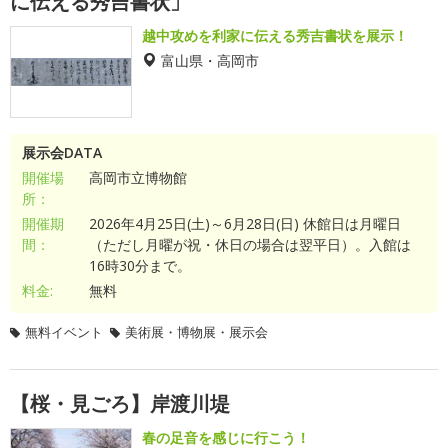
に伝える秀吉書状」
越中攻めを利家に伝える秀吉書状を展示！
富山県・高岡市
展示会DATA
開催場
高岡市立博物館
所：
開催期
2026年4月25日(土)～6月28日(日) 休館日は月曜日
間：
（ただし月曜が祝・休日の場合は翌平日）。入館は
16時30分まで。
料金:
無料
無料イベント
美術展・博物展・展示会
【桜・見ごろ】岸渡川堤
春の足音を感じに行こう！