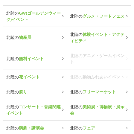
北陸の
GW(ゴールデンウィー
北陸の
グルメ・フードフェス
ク)イベント
北陸の
体験イベント・アクテ
北陸の
物産展
ィビティ
北陸の
アニメ・ゲームイベン
北陸の
無料イベント
ト
北陸の
花イベント
北陸の
動物ふれあいイベント
北陸の
祭り
北陸の
フリーマーケット
北陸の
コンサート・音楽関連
北陸の
美術展・博物展・展示
イベント
会
北陸の
演劇・講演会
北陸の
フェア