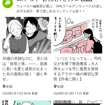
ウォーカー編集部が選ぶ、GW(ゴールデンウィーク)の楽し
み方を紹介。家で楽しめるコンテンツも続々！
30歳の夫婦なのに、見た目
「いつどうなっても…」70代
は「祖母と孫」――。急激
父が全裸で救急搬送→大人
に老いる妻と成長が止まっ
用オムツを手に最悪を覚悟
た夫の漫画が描く「歳と幸
するアラサー娘の痛切な実
せ」
情【作者に聞く】
全国
全国
2026年5月11日 09:43 更新
2026年5月10日 17:35 更新