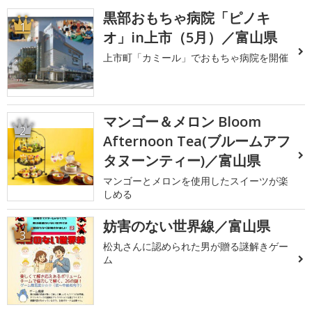
黒部おもちゃ病院「ピノキ
1
オ」in上市（5月）／富山県
上市町「カミール」でおもちゃ病院を開催
マンゴー＆メロン Bloom
2
Afternoon Tea(ブルームアフ
タヌーンティー)／富山県
マンゴーとメロンを使用したスイーツが楽
しめる
妨害のない世界線／富山県
3
松丸さんに認められた男が贈る謎解きゲー
ム