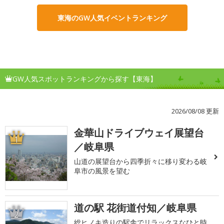
東海のGW人気イベントランキング
GW人気スポットランキングから探す【東海】
2026/08/08 更新
金華山ドライブウェイ展望台
1
／岐阜県
山道の展望台から四季折々に移り変わる岐
阜市の風景を望む
道の駅 花街道付知／岐阜県
2
総ヒノキ造りの駅舎でリラックスなひと時