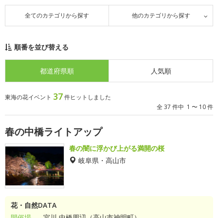
全てのカテゴリから探す
他のカテゴリから探す
順番を並び替える
都道府県順
人気順
37
東海の花イベント
件ヒットしました
全 37 件中 1 〜 10 件
春の中橋ライトアップ
春の闇に浮かび上がる満開の桜
岐阜県・高山市
花・自然DATA
開催場
宮川 中橋周辺（高山市神明町）