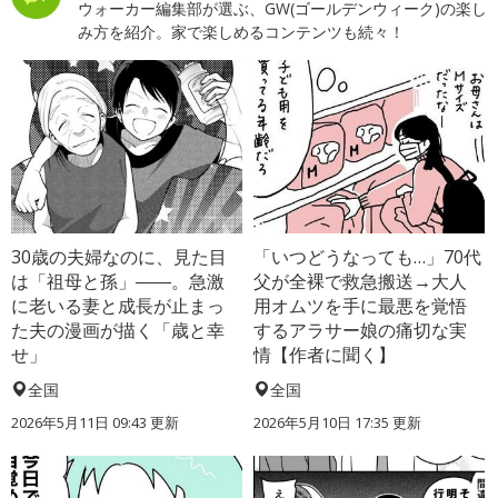
ウォーカー編集部が選ぶ、GW(ゴールデンウィーク)の楽し
み方を紹介。家で楽しめるコンテンツも続々！
30歳の夫婦なのに、見た目
「いつどうなっても…」70代
は「祖母と孫」――。急激
父が全裸で救急搬送→大人
に老いる妻と成長が止まっ
用オムツを手に最悪を覚悟
た夫の漫画が描く「歳と幸
するアラサー娘の痛切な実
せ」
情【作者に聞く】
全国
全国
2026年5月11日 09:43 更新
2026年5月10日 17:35 更新