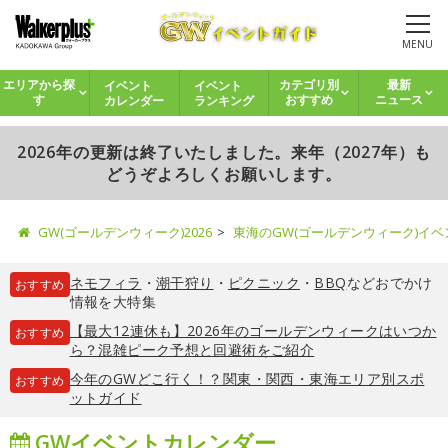
MENU
イベント
イベント
エリアから探
カテゴリ別
最新
カレンダー
ランキング
す
おすすめ
ニュース
2026年の更新は終了いたしました。来年（2027年）も
どうぞよろしくお願いします。
GW(ゴールデンウィーク)2026
東海のGW(ゴールデンウィーク)イ
ネモフィラ
・
潮干狩り
・
ピクニック
・
BBQ
などおでかけ
おすすめ
情報を大特集
【最大12連休も】2026年のゴールデンウィークはいつか
おすすめ
ら？混雑ピーク予想と回避術をご紹介
今年のGWどこ行く！？関東・関西・東海エリア別スポ
おすすめ
ットガイド
GWイベントカレンダー