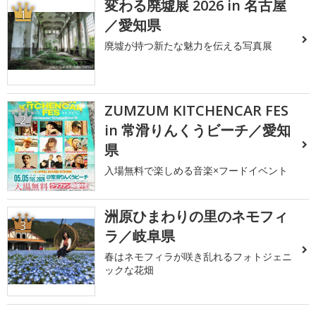
変わる廃墟展 2026 in 名古屋
1
／愛知県
廃墟が持つ新たな魅力を伝える写真展
ZUMZUM KITCHENCAR FES
2
in 常滑りんくうビーチ／愛知
県
入場無料で楽しめる音楽×フードイベント
洲原ひまわりの里のネモフィ
3
ラ／岐阜県
春はネモフィラが咲き乱れるフォトジェニ
ックな花畑