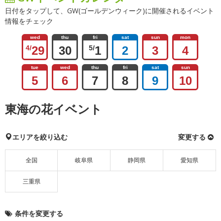
日付をタップして、GW(ゴールデンウィーク)に開催されるイベント
情報をチェック
wed
thu
fri
sat
sun
mon
4/
29
30
5/
1
2
3
4
tue
wed
thu
fri
sat
sun
5
6
7
8
9
10
東海の花イベント
エリアを絞り込む
変更する
全国
岐阜県
静岡県
愛知県
三重県
条件を変更する