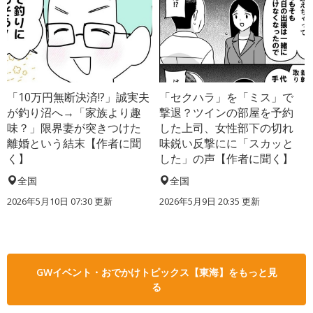
「10万円無断決済!?」誠実夫
「セクハラ」を「ミス」で
が釣り沼へ→「家族より趣
撃退？ツインの部屋を予約
味？」限界妻が突きつけた
した上司、女性部下の切れ
離婚という結末【作者に聞
味鋭い反撃にに「スカッと
く】
した」の声【作者に聞く】
全国
全国
2026年5月10日 07:30 更新
2026年5月9日 20:35 更新
GWイベント・おでかけトピックス【東海】をもっと見
る