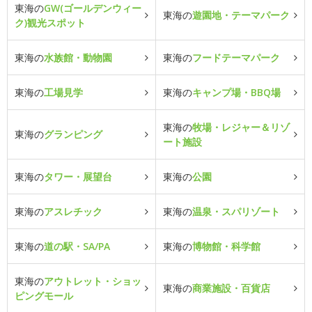
東海の
GW(ゴールデンウィー
東海の
遊園地・テーマパーク
ク)観光スポット
東海の
水族館・動物園
東海の
フードテーマパーク
東海の
工場見学
東海の
キャンプ場・BBQ場
東海の
牧場・レジャー＆リゾ
東海の
グランピング
ート施設
東海の
タワー・展望台
東海の
公園
東海の
アスレチック
東海の
温泉・スパリゾート
東海の
道の駅・SA/PA
東海の
博物館・科学館
東海の
アウトレット・ショッ
東海の
商業施設・百貨店
ピングモール