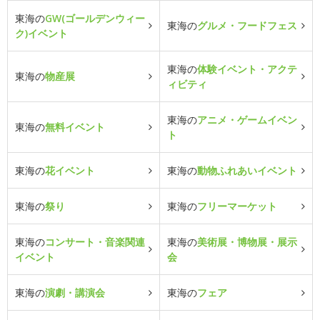
東海の
GW(ゴールデンウィー
東海の
グルメ・フードフェス
ク)イベント
東海の
体験イベント・アクテ
東海の
物産展
ィビティ
東海の
アニメ・ゲームイベン
東海の
無料イベント
ト
東海の
花イベント
東海の
動物ふれあいイベント
東海の
祭り
東海の
フリーマーケット
東海の
コンサート・音楽関連
東海の
美術展・博物展・展示
イベント
会
東海の
演劇・講演会
東海の
フェア