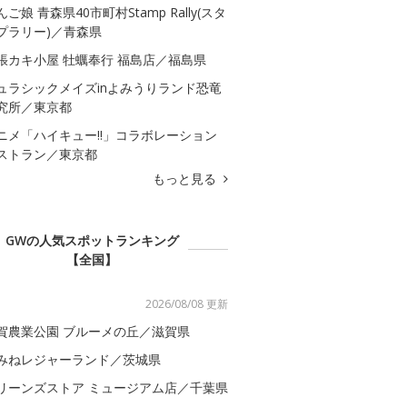
んご娘 青森県40市町村Stamp Rally(スタ
プラリー)／青森県
張カキ小屋 牡蠣奉行 福島店／福島県
ュラシックメイズinよみうりランド恐竜
究所／東京都
ニメ「ハイキュー!!」コラボレーション
ストラン／東京都
もっと見る
GWの人気スポットランキング
【全国】
2026/08/08 更新
賀農業公園 ブルーメの丘／滋賀県
みねレジャーランド／茨城県
リーンズストア ミュージアム店／千葉県