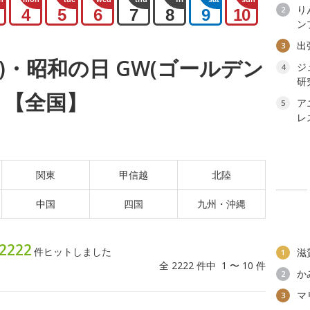
り
2
4
5
6
7
8
9
10
ン
出
3
(水)・昭和の日 GW(ゴールデン
ジ
4
研
ト【全国】
ア
5
レ
関東
甲信越
北陸
中国
四国
九州・沖縄
2222
件ヒットしました
滋
1
全 2222 件中 1 〜 10 件
か
2
マ
3