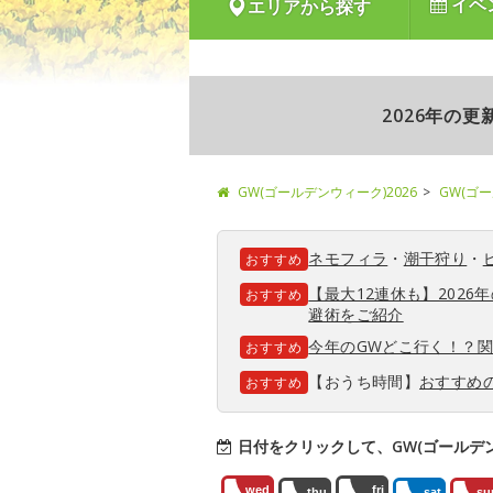
イベ
エリアから探す
2026年の
GW(ゴールデンウィーク)2026
GW(ゴ
ネモフィラ
・
潮干狩り
・
おすすめ
【最大12連休も】202
おすすめ
避術をご紹介
今年のGWどこ行く！？
おすすめ
【おうち時間】
おすすめ
おすすめ
日付をクリックして、GW(ゴールデ
wed
fri
thu
sat
su