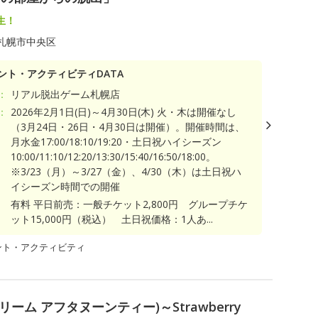
生！
札幌市中央区
ント・アクティビティDATA
：
リアル脱出ゲーム札幌店
：
2026年2月1日(日)～4月30日(木) 火・木は開催なし
（3月24日・26日・4月30日は開催）。開催時間は、
月水金17:00/18:10/19:20・土日祝ハイシーズン
10:00/11:10/12:20/13:30/15:40/16:50/18:00。
※3/23（月）～3/27（金）、4/30（木）は土日祝ハ
イシーズン時間での開催
有料 平日前売：一般チケット2,800円 グループチケ
ット15,000円（税込） 土日祝価格：1人あ...
ント・アクティビティ
(ストリーム アフタヌーンティー)～Strawberry