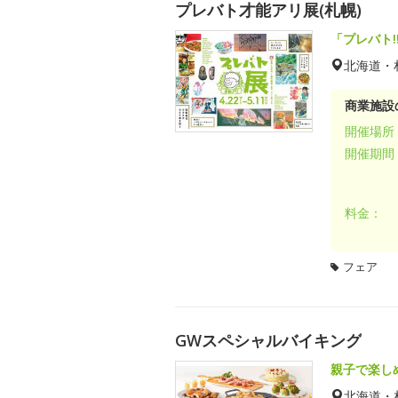
プレバト才能アリ展(札幌)
「プレバト
北海道・
商業施設
開催場所
開催期間
料金：
フェア
GWスペシャルバイキング
親子で楽し
北海道・