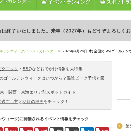
ントカレンダー
イベントランキング
スポットラ
更新は終了いたしました。来年（2027年）もどうぞよろしく
ールデンウィーク)イベントカレンダー
2026年4月29日(水) 全国のGW(ゴールデ
ピクニック
・
BBQ
などおでかけ情報を大特集
6年のゴールデンウィークはいつから？混雑ピーク予想と回
関東・関西・東海エリア別スポットガイド
の過ごし方
と
話題の漫画
をチェック！
ンウィーク)に開催されるイベント情報をチェック
第
1
n
mon
tue
wed
thu
fri
sat
sun