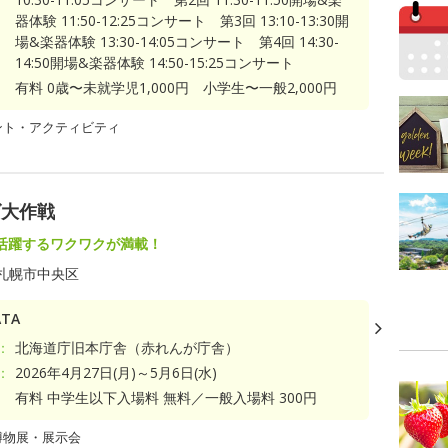
器体験 11:50-12:25コンサート 第3回 13:10-13:30開
場&楽器体験 13:30-14:05コンサート 第4回 14:30-
14:50開場&楽器体験 14:50-15:25コンサート
有料 0歳〜未就学児1,000円 小学生〜一般2,000円
ント・アクティビティ
ズ大作戦
活躍するワクワクが満載！
札幌市中央区
TA
：
北海道庁旧本庁舎（赤れんが庁舎）
：
2026年4月27日(月)～5月6日(水)
有料 中学生以下入場料 無料／一般入場料 300円
博物展・展示会